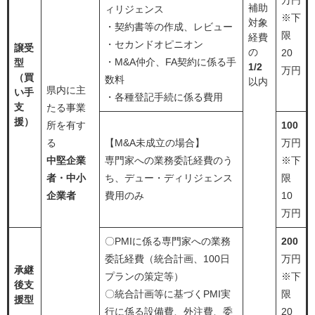
万円
補助
ィリジェンス
※下
対象
・契約書等の作成、レビュー
限
経費
・セカンドオピニオン
譲受
の
20
・M&A仲介、FA契約に係る手
型
1/2
万円
（買
数料
以内
県内に主
い手
・各種登記手続に係る費用
支
たる事業
援）
所を有す
100
る
【M&A未成立の場合】
万円
中堅企業
専門家への業務委託経費のう
※下
者・中小
ち、デュー・ディリジェンス
限
企業者
費用のみ
10
万円
〇PMIに係る専門家への業務
200
委託経費（統合計画、100日
万円
承継
プランの策定等）
※下
後支
〇統合計画等に基づくPMI実
限
援型
行に係る設備費、外注費、委
20