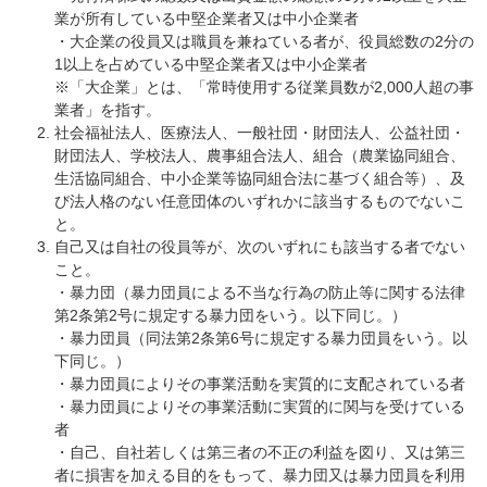
業が所有している中堅企業者又は中小企業者
・大企業の役員又は職員を兼ねている者が、役員総数の2分の
1以上を占めている中堅企業者又は中小企業者
※「大企業」とは、「常時使用する従業員数が2,000人超の事
業者」を指す。
社会福祉法人、医療法人、一般社団・財団法人、公益社団・
財団法人、学校法人、農事組合法人、組合（農業協同組合、
生活協同組合、中小企業等協同組合法に基づく組合等）、及
び法人格のない任意団体のいずれかに該当するものでないこ
と。
自己又は自社の役員等が、次のいずれにも該当する者でない
こと。
・暴力団（暴力団員による不当な行為の防止等に関する法律
第2条第2号に規定する暴力団をいう。以下同じ。）
・暴力団員（同法第2条第6号に規定する暴力団員をいう。以
下同じ。）
・暴力団員によりその事業活動を実質的に支配されている者
・暴力団員によりその事業活動に実質的に関与を受けている
者
・自己、自社若しくは第三者の不正の利益を図り、又は第三
者に損害を加える目的をもって、暴力団又は暴力団員を利用