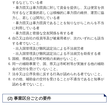
するなどしている者
・暴力団又は暴力団員に対して資金を提供し、又は便宜を供
与するなど直接的若しくは積極的に暴力団の維持、運営に協
力し、若しくは関与している者
・暴力団又は暴力団員であることを知りながらこれらを不当
に利用している者
・暴力団員と密接な交友関係を有する者
自己又は自社の役員等及び被雇用者が、次のいずれにも該当
する者でないこと。
・出入国管理及び難民認定法による不法就労者
・出入国管理及び難民認定法による不法就労を助長する者​
国税、県税及び市町村税の未納がないこと。
同一の補助事業で、国、県又は市町村等が実施する他の補助
金の交付を受けていないこと。
法令又は公序良俗に反する行為が認められる者でないこと。
その他、補助金の交付を受けることが不適当であると知事が
認める者でないこと。
(2) 事業区分ごとの要件