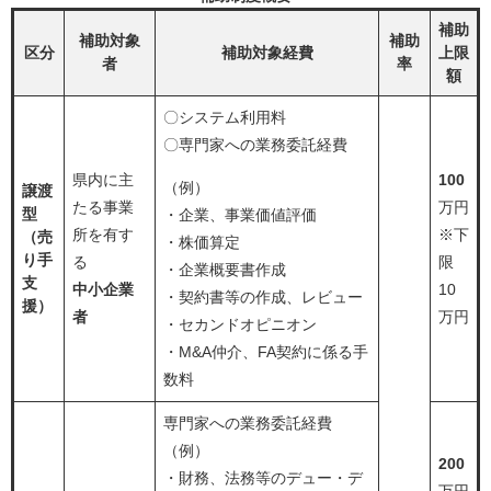
補助
補助対象
補助
区分
補助対象経費
上限
者
率
額
〇システム利用料
〇専門家への業務委託経費
県内に主
100
（例）
譲渡
たる事業
万円
型
・企業、事業価値評価
所を有す
※下
（売
・株価算定
り手
る
限
・企業概要書作成
支
中小企業
10
・契約書等の作成、レビュー
援）
者
万円
・セカンドオピニオン
・M&A仲介、FA契約に係る手
数料
専門家への業務委託経費
（例）
200
・財務、法務等のデュー・デ