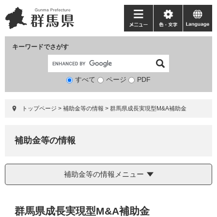
ペ
メ
ー
ニ
メ
色・
language
ジ
ュ
ニ
文
の
ー
ュ
字
キーワードでさがす
先
を
ー
頭
飛
で
ば
すべて
ページ
検
PDF
す。
し
索
て
対
本
トップページ
>
補助金等の情報
>
群馬県成長実現型M&A補助金
象
文
へ
補助金等の情報
補助金等の情報メニュー
本
群馬県成長実現型M&A補助金
文