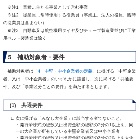
※注1 業種…主たる事業として営む事業
※注2 従業員…常時使用する従業員（事業主、法人の役員、臨時
の従業員は含まない）
※注3 自動車又は航空機用タイヤ及びチューブ製造業並びに工業
用ベルト製造業は除く
5 補助対象者・要件
補助対象者は「
4 中堅・中小企業者の定義
」に掲げる「中堅企業
者」又は「中小企業者」のいずれかに該当し、次に掲げる「共通要
件」及び「事業区分ごとの要件」を満たす者とします。
(1) 共通要件
次に掲げる「みなし大企業」に該当する者でないこと。
・発行済株式の総数又は出資金額の総額の2分の1以上を、同
一の大企業が所有している中堅企業者又は中小企業者
・発行済株式の総数又は出資金額の総額の3分の2以上を大企