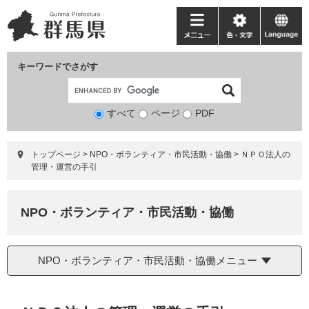
ペ
メ
ー
ニ
メ
色・
language
ジ
ュ
ニ
文
の
ー
ュ
字
キーワードでさがす
先
を
ー
頭
飛
で
ば
すべて
ページ
検
PDF
す。
し
索
て
対
本
トップページ
>
NPO・ボランティア・市民活動・協働
>
ＮＰＯ法人の
象
文
管理・運営の手引
へ
NPO・ボランティア・市民活動・協働
NPO・ボランティア・市民活動・協働メニュー
本