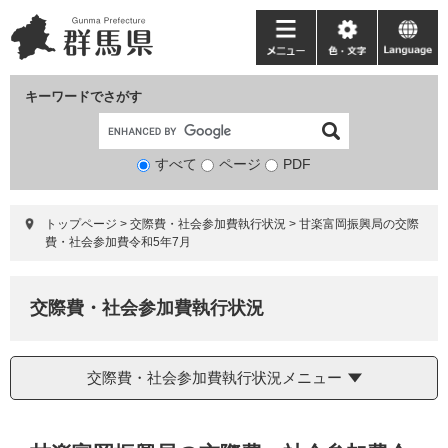
ペ
メ
ー
ニ
メ
色・
language
ジ
ュ
ニ
文
の
ー
ュ
字
キーワードでさがす
先
を
ー
頭
飛
で
ば
すべて
ページ
検
PDF
す。
し
索
て
対
本
トップページ
>
交際費・社会参加費執行状況
>
甘楽富岡振興局の交際
象
文
費・社会参加費令和5年7月
へ
交際費・社会参加費執行状況
交際費・社会参加費執行状況メニュー
本