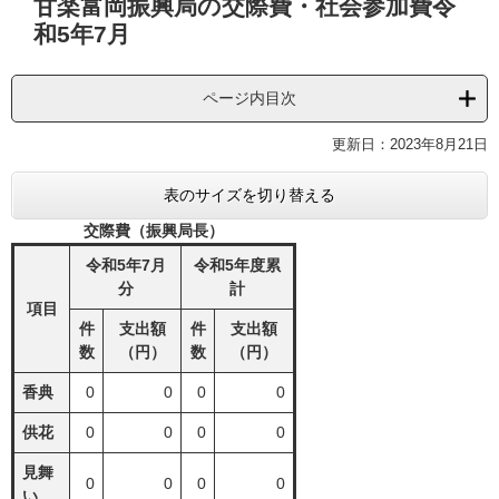
甘楽富岡振興局の交際費・社会参加費令
文
和5年7月
ページ内目次
更新日：2023年8月21日
表のサイズを切り替える
交際費（振興局長）
令和5年7月
令和5年度累
分
計
項目
件
支出額
件
支出額
数
（円）
数
（円）
香典
0
0
0
0
供花
0
0
0
0
見舞
0
0
0
0
い