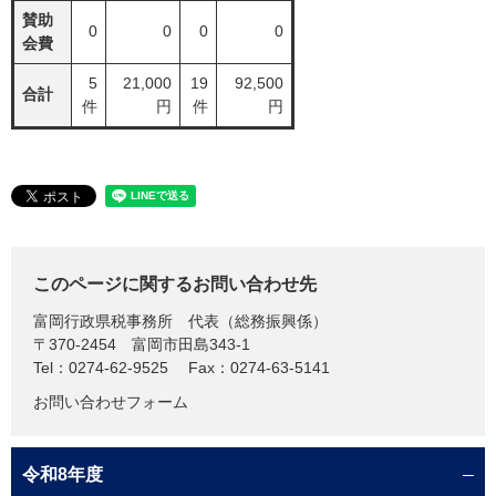
賛助
0
0
0
0
会費
5
21,000
19
92,500
合計
件
円
件
円
このページに関するお問い合わせ先
富岡行政県税事務所
代表（総務振興係）
〒370-2454
富岡市田島343-1
Tel：0274-62-9525
Fax：0274-63-5141
お問い合わせフォーム
令和8年度