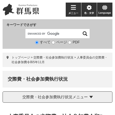
ペ
メ
ー
ニ
メ
色・
language
ジ
ュ
ニ
文
の
ー
ュ
字
キーワードでさがす
先
を
ー
頭
飛
で
ば
すべて
ページ
検
PDF
す。
し
索
て
対
本
トップページ
>
交際費・社会参加費執行状況
>
人事委員会の交際費・
象
文
社会参加費令和5年11月
へ
交際費・社会参加費執行状況
交際費・社会参加費執行状況メニュー
本