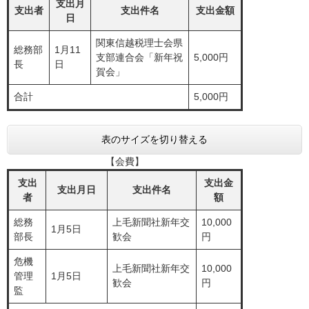
支出月
支出者
支出件名
支出金額
日
関東信越税理士会県
総務部
1月11
支部連合会「新年祝
5,000円
長
日
賀会」
合計
5,000円
表のサイズを切り替える
【会費】
支出
支出金
支出月日
支出件名
者
額
総務
上毛新聞社新年交
10,000
1月5日
部長
歓会
円
危機
上毛新聞社新年交
10,000
管理
1月5日
歓会
円
監