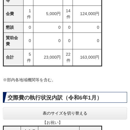
等
1
14
会費
5,000円
124,000円
件
件
懇談
0
0
0
0
賛助会
0
0
0
0
費
5
22
合計
23,000円
163,000円
件
件
※部内各地域機関等を含む。
交際費の執行状況内訳（令和6年1月）
表のサイズを切り替える
【お祝い】