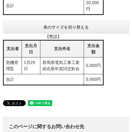
20,000
合計
円
表のサイズを切り替える
【懇談】
支出月
支出金
支出者
支出件名
日
額
危機管
1月29
群馬県電気工事工業
5,000円
理監
日
組合新年賀詞交歓会
合計
5,000円
このページに関するお問い合わせ先