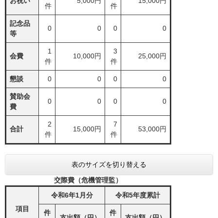
お祝い
5,000円
15,000円
件
件
記念品
0
0
0
0
等
1
3
会費
10,000円
25,000円
件
件
懇談
0
0
0
0
賛助会
0
0
0
0
費
2
7
合計
15,000円
53,000円
件
件
表のサイズを切り替える
交際費（危機管理監）
令和6
年1
月分
令和5年度累計
項目
件
件
支出額（円）
支出額（円）