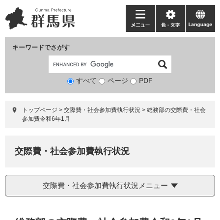
ペ
メ
ー
ニ
メ
色・
language
ジ
ュ
ニ
文
の
ー
ュ
字
キーワードでさがす
先
を
ー
頭
飛
で
ば
すべて
ページ
検
PDF
す。
し
索
て
対
本
トップページ
>
交際費・社会参加費執行状況
>
総務部の交際費・社会
象
文
参加費令和6年1月
へ
交際費・社会参加費執行状況
交際費・社会参加費執行状況メニュー
本