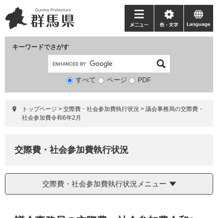
ペ
メ
ー
ニ
メ
色・
language
ジ
ュ
ニ
文
の
ー
ュ
字
キーワードでさがす
先
を
ー
頭
飛
で
ば
すべて
ページ
検
PDF
す。
し
索
て
対
本
トップページ
>
交際費・社会参加費執行状況
>
議会事務局の交際費・
象
文
社会参加費令和6年2月
へ
交際費・社会参加費執行状況
交際費・社会参加費執行状況メニュー
本