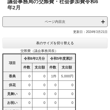
議会事務局の交際費・社会参加費令和6
文
年2月
ページ内目次
更新日：2024年3月21日
表のサイズを切り替える
交際費（議会事務局長）
令和6年2月分
令和5年度累計
項目
件数
支出額
件数
支出額
香典
0
0
1件
5,000円
供花
0
0
0
0
見舞い
0
0
0
0
お祝い
0
0
0
0