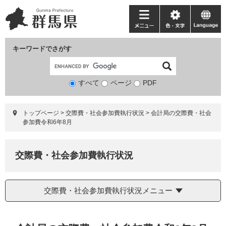
ペ
メ
ー
ニ
メ
色・
language
ジ
ュ
ニ
文
の
ー
ュ
字
キーワードでさがす
先
を
ー
頭
飛
で
ば
すべて
ページ
検
PDF
す。
し
索
て
対
本
トップページ
>
交際費・社会参加費執行状況
>
会計局の交際費・社会
象
文
参加費令和6年8月
へ
交際費・社会参加費執行状況
交際費・社会参加費執行状況メニュー
本