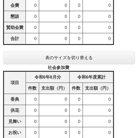
会費
0
0
0
0
懇談
0
0
0
0
賛助会費
0
0
0
0
合計
0
0
0
0
表のサイズを切り替える
社会参加費
令和6年8月分
令和6年度累計
項目
件数
支出額（円）
件数
支出額（円）
香典
0
0
0
0
供花
0
0
0
0
見舞い
0
0
0
0
お祝い
0
0
0
0