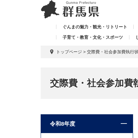
ペ
メ
メ
ー
ニ
ニ
ジ
ュ
ュ
の
ー
ぐんまの魅力・観光・リトリート
ー
先
を
子育て・教育・文化・スポーツ
を
頭
飛
飛
で
ば
トップページ
>
交際費・社会参加費執行
す。
し
ば
て
し
本
て
文
交際費・社会参加費
へ
令和8年度