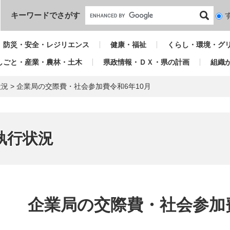
本文へ
キーワードでさがす
検
索
対
防災・安全・レジリエンス
健康・福祉
くらし・環境・グ
象
しごと・産業・農林・土木
県政情報・ＤＸ・県の計画
組織
状況
>
企業局の交際費・社会参加費令和6年10月
執行状況
本
文
企業局の交際費・社会参加費