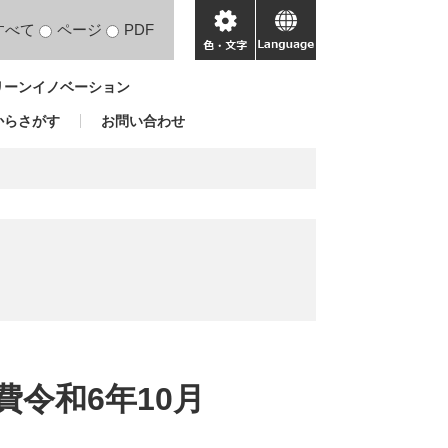
すべて
ページ
PDF
色・
language
文
リーンイノベーション
字
からさがす
お問い合わせ
令和6年10月