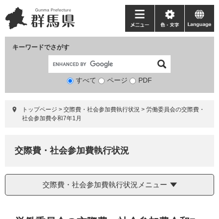
ペ
メ
ー
ニ
メ
色・
language
ジ
ュ
ニ
文
の
ー
ュ
字
キーワードでさがす
先
を
ー
頭
飛
で
ば
すべて
ページ
検
PDF
す。
し
索
て
対
本
トップページ
>
交際費・社会参加費執行状況
>
労働委員会の交際費・
象
文
社会参加費令和7年1月
へ
交際費・社会参加費執行状況
交際費・社会参加費執行状況メニュー
本