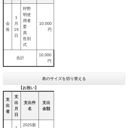
狩野
明使
1
用者
会
月
10,000
委
長
19
円
員
日
告別
式
10,000
合計
円
表のサイズを切り替える
【お祝い】
支
支
出
支出件
支出
出
月
名
金額
者
日
2025新
1