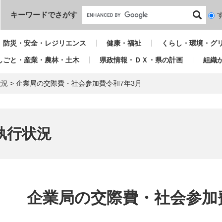
本文へ
キーワードでさがす
検
索
対
防災・安全・レジリエンス
健康・福祉
くらし・環境・グ
象
しごと・産業・農林・土木
県政情報・ＤＸ・県の計画
組織
状況
>
企業局の交際費・社会参加費令和7年3月
執行状況
本
文
企業局の交際費・社会参加