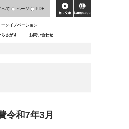
すべて
ページ
PDF
色・
language
文
リーンイノベーション
字
からさがす
お問い合わせ
費令和7年3月