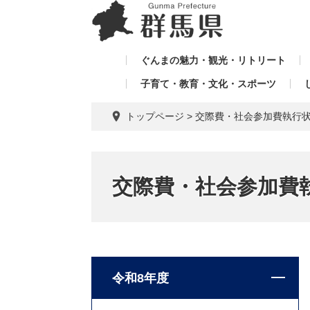
ペ
メ
メ
ー
ニ
ニ
ジ
ュ
ュ
の
ー
ぐんまの魅力・観光・リトリート
ー
先
を
子育て・教育・文化・スポーツ
を
頭
飛
飛
で
ば
トップページ
>
交際費・社会参加費執行
す。
し
ば
て
し
本
て
文
交際費・社会参加費
へ
令和8年度