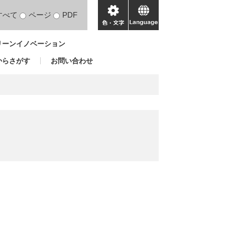
すべて
ページ
PDF
色・
language
文
リーンイノベーション
字
からさがす
お問い合わせ