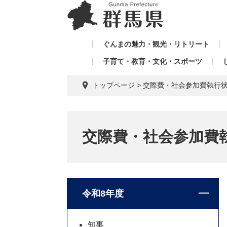
ペ
メ
メ
ー
ニ
ニ
ジ
ュ
ュ
の
ー
ぐんまの魅力・観光・リトリート
ー
先
を
子育て・教育・文化・スポーツ
を
頭
飛
飛
で
ば
トップページ
>
交際費・社会参加費執行
す。
し
ば
て
し
本
て
文
交際費・社会参加費
へ
令和8年度
知事