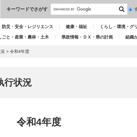
本文へ
キーワードでさがす
検
索
対
防災・安全・レジリエンス
健康・福祉
くらし・環境・グ
象
しごと・産業・農林・土木
県政情報・ＤＸ・県の計画
組織
状況
>
令和4年度
執行状況
本
文
令和4年度