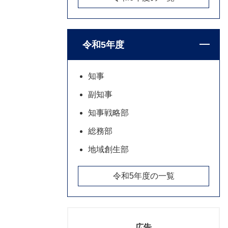
令和5年度
知事
副知事
知事戦略部
総務部
地域創生部
令和5年度の一覧
広告