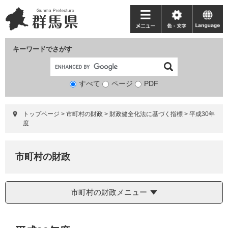
ペ
メ
ー
ニ
メ
色・
language
ジ
ュ
ニ
文
の
ー
ュ
字
キーワードでさがす
先
を
ー
頭
飛
で
ば
すべて
ページ
検
PDF
す。
し
索
て
対
本
トップページ
>
市町村の財政
>
財政健全化法に基づく指標
>
平成30年
象
文
度
へ
市町村の財政
市町村の財政メニュー
本