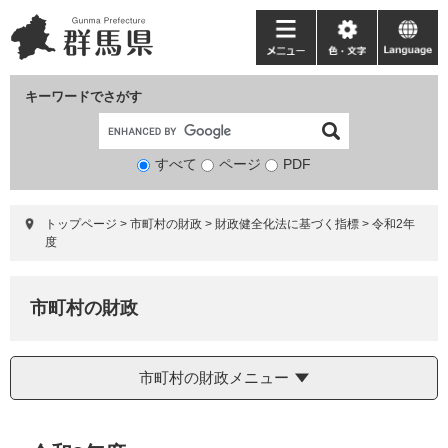
ペ
メ
ー
ニ
メ
色・
language
ジ
ュ
ニ
文
の
ー
ュ
字
キーワードでさがす
先
を
ー
頭
飛
で
ば
すべて
ページ
検
PDF
す。
し
索
て
対
本
トップページ
>
市町村の財政
>
財政健全化法に基づく指標
>
令和2年
象
文
度
へ
市町村の財政
市町村の財政メニュー
本