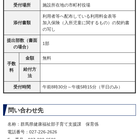
受付場所
施設所在地の市町村役場
利用者等へ配布している利用料金表等
添付書類
加入保険（入所児童に関するもの）の契約書
の写し
提出部数（書面
1部
の場合）
金額
無料
手数
給付方
料
法
受付時間
午前8時30分～午後5時15分（平日のみ）
問い合わせ先
名称：群馬県健康福祉部子育て支援課 保育係
電話番号：027-226-2626