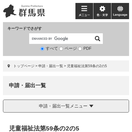
ペ
メ
ー
ニ
メ
色・
language
ジ
ュ
ニ
文
の
ー
ュ
字
キーワードでさがす
先
を
ー
頭
飛
で
ば
すべて
ページ
検
PDF
す。
し
索
て
対
本
トップページ
>
申請・届出一覧
>
児童福祉法第59条の2の5
象
文
へ
申請・届出一覧
申請・届出一覧メニュー
本
児童福祉法第59条の2の5
文