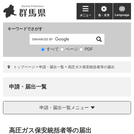
ペ
メ
ー
ニ
メ
色・
language
ジ
ュ
ニ
文
の
ー
ュ
字
キーワードでさがす
先
を
ー
頭
飛
で
ば
すべて
ページ
検
PDF
す。
し
索
て
対
本
トップページ
>
申請・届出一覧
>
高圧ガス保安統括者等の届出
象
文
へ
申請・届出一覧
申請・届出一覧メニュー
本
高圧ガス保安統括者等の届出
文