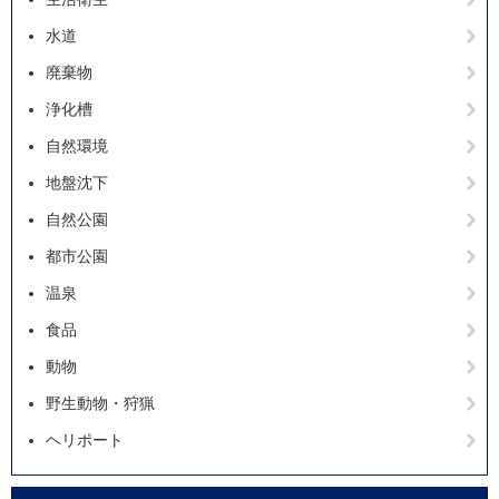
水道
廃棄物
浄化槽
自然環境
地盤沈下
自然公園
都市公園
温泉
食品
動物
野生動物・狩猟
ヘリポート