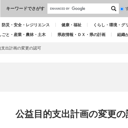
本文へ
キーワードでさがす
検
索
対
防災・安全・レジリエンス
健康・福祉
くらし・環境・グ
象
しごと・産業・農林・土木
県政情報・ＤＸ・県の計画
組織
的支出計画の変更の認可
本
文
公益目的支出計画の変更の