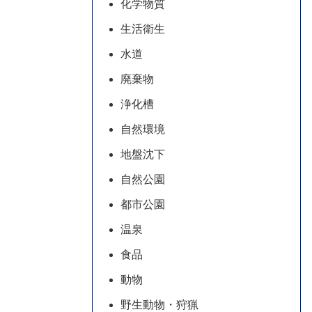
化学物質
生活衛生
水道
廃棄物
浄化槽
自然環境
地盤沈下
自然公園
都市公園
温泉
食品
動物
野生動物・狩猟