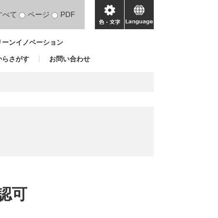
すべて
ページ
PDF
色・
language
文
リーンイノベーション
字
からさがす
お問い合わせ
認可