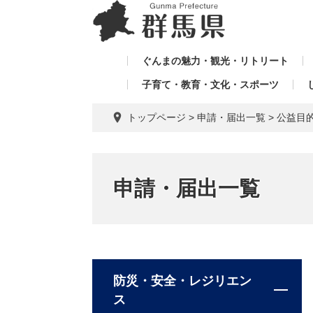
ペ
メ
メ
ー
ニ
ニ
ジ
ュ
ュ
の
ー
ぐんまの魅力・観光・リトリート
ー
先
を
子育て・教育・文化・スポーツ
を
頭
飛
飛
で
ば
トップページ
>
申請・届出一覧
>
公益目
す。
し
ば
て
し
本
て
文
申請・届出一覧
へ
防災・安全・レジリエン
ス