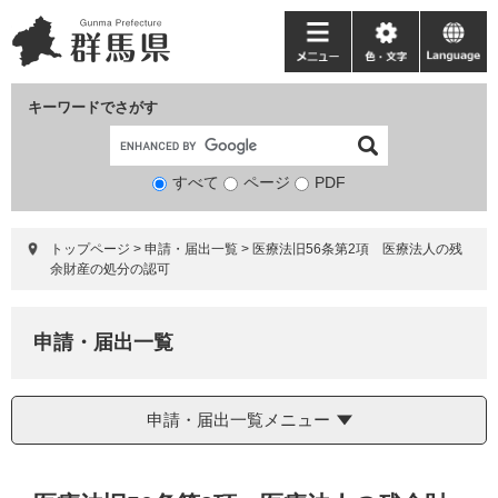
ペ
メ
ー
ニ
メ
色・
language
ジ
ュ
ニ
文
の
ー
ュ
字
キーワードでさがす
先
を
ー
頭
飛
で
ば
すべて
ページ
検
PDF
す。
し
索
て
対
本
トップページ
>
申請・届出一覧
>
医療法旧56条第2項 医療法人の残
象
文
余財産の処分の認可
へ
申請・届出一覧
申請・届出一覧メニュー
本