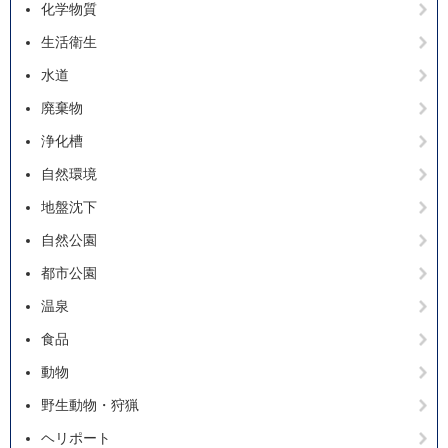
化学物質
生活衛生
水道
廃棄物
浄化槽
自然環境
地盤沈下
自然公園
都市公園
温泉
食品
動物
野生動物・狩猟
ヘリポート