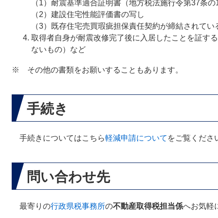
（1）耐震基準適合証明書（地方税法施行令第37条の
（2）建設住宅性能評価書の写し
（3）既存住宅売買瑕疵担保責任契約が締結されてい
取得者自身が耐震改修完了後に入居したことを証する
ないもの）など
※ その他の書類をお願いすることもあります。
手続き
手続きについてはこちら
軽減申請について
をご覧くださ
問い合わせ先
最寄りの
行政県税事務所
の
不動産取得税担当係
へお気軽