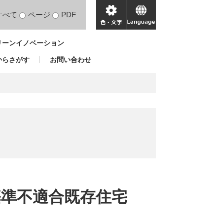
すべて
ページ
PDF
色・
language
文
リーンイノベーション
字
からさがす
お問い合わせ
基準不適合既存住宅