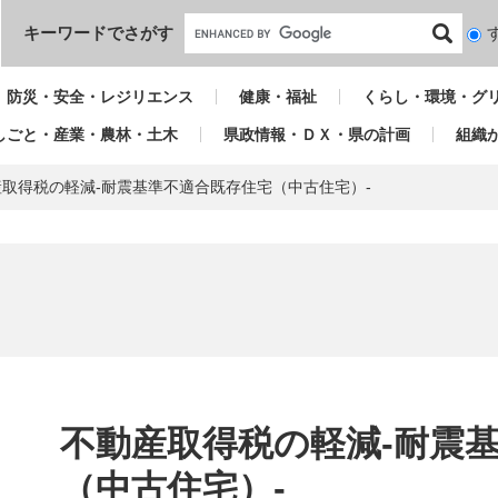
本文へ
キーワードでさがす
検
索
対
防災・安全・レジリエンス
健康・福祉
くらし・環境・グ
象
しごと・産業・農林・土木
県政情報・ＤＸ・県の計画
組織
産取得税の軽減-耐震基準不適合既存住宅（中古住宅）-
本
文
不動産取得税の軽減-耐震
（中古住宅）-