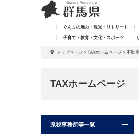
ペ
メ
メ
ー
ニ
ニ
ジ
ュ
ュ
の
ー
ぐんまの魅力・観光・リトリート
ー
先
を
子育て・教育・文化・スポーツ
を
頭
飛
飛
で
ば
トップページ
>
TAXホームページ
>
不動
す。
し
ば
て
し
本
て
文
TAXホームページ
へ
県税事務所等一覧