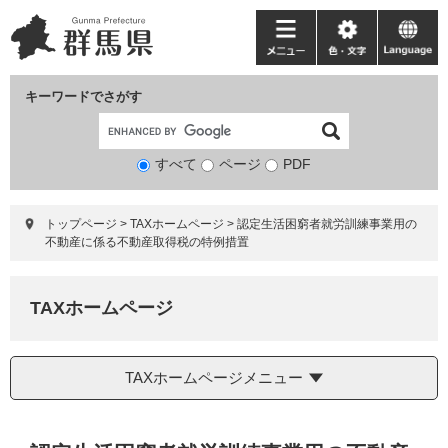
ペ
メ
ー
ニ
メ
色・
language
ジ
ュ
ニ
文
の
ー
ュ
字
キーワードでさがす
先
を
ー
頭
飛
で
ば
すべて
ページ
検
PDF
す。
し
索
て
対
本
トップページ
>
TAXホームページ
>
認定生活困窮者就労訓練事業用の
象
文
不動産に係る不動産取得税の特例措置
へ
TAXホームページ
TAXホームページメニュー
本