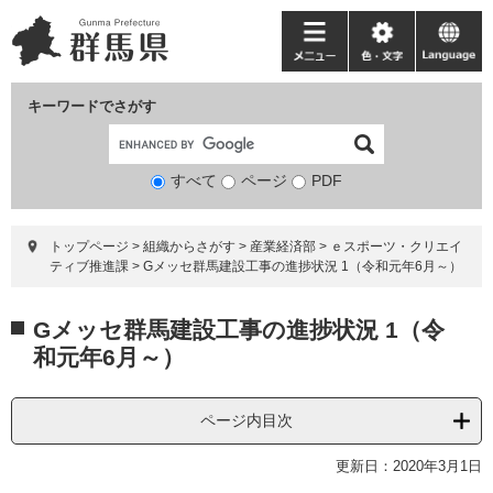
ペ
メ
ー
ニ
メ
色・
language
ジ
ュ
ニ
文
の
ー
ュ
字
キーワードでさがす
先
を
ー
頭
飛
で
ば
すべて
ページ
検
PDF
す。
し
索
て
対
本
トップページ
>
組織からさがす
>
産業経済部
>
ｅスポーツ・クリエイ
象
文
ティブ推進課
>
Gメッセ群馬建設工事の進捗状況 1（令和元年6月～）
へ
本
Gメッセ群馬建設工事の進捗状況 1（令
文
和元年6月～）
ページ内目次
更新日：2020年3月1日