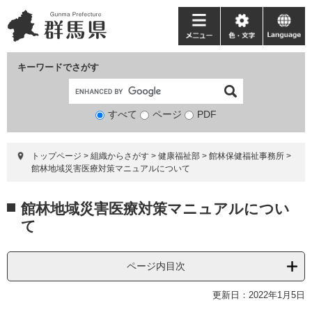
ペ
メ
ー
ニ
メ
色・
language
ジ
ュ
ニ
文
の
ー
ュ
字
キーワードでさがす
先
を
ー
頭
飛
で
ば
すべて
ページ
検
PDF
す。
し
索
て
対
本
トップページ
>
組織からさがす
>
健康福祉部
>
館林保健福祉事務所
>
象
文
館林地域災害医療対策マニュアルについて
へ
本
館林地域災害医療対策マニュアルについ
文
て
ページ内目次
更新日：2022年1月5日