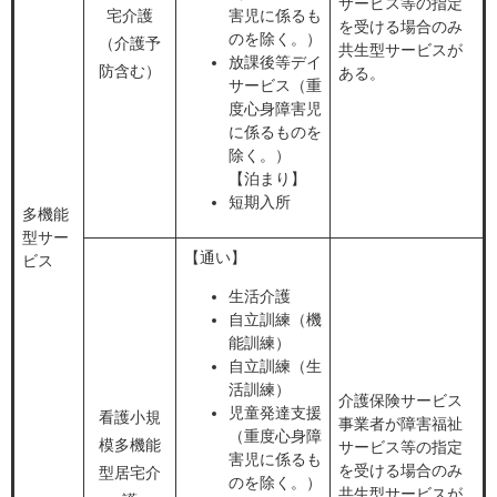
サービス等の指定
宅介護
害児に係るも
を受ける場合のみ
のを除く。）
（介護予
共生型サービスが
放課後等デイ
防含む）
ある。
サービス（重
度心身障害児
に係るものを
除く。）
【泊まり】
短期入所
多機能
型サー
【通い】
ビス
生活介護
自立訓練（機
能訓練）
自立訓練（生
活訓練）
介護保険サービス
児童発達支援
看護小規
事業者が障害福祉
（重度心身障
模多機能
サービス等の指定
害児に係るも
を受ける場合のみ
型居宅介
のを除く。）
共生型サービスが