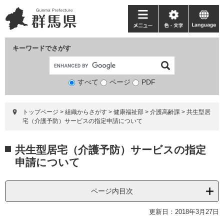
ペ
メ
ー
ニ
メ
色・
language
ジ
ュ
ニ
文
の
ー
ュ
字
キーワードでさがす
先
を
ー
頭
飛
で
ば
すべて
ページ
検
PDF
す。
し
索
て
対
本
トップページ
>
組織からさがす
>
健康福祉部
>
介護高齢課
>
共生型居
象
文
宅（介護予防）サービスの指定申請について
へ
本
共生型居宅（介護予防）サービスの指定
文
申請について
ページ内目次
更新日：2018年3月27日