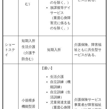
のを除く。）
む）
放課後等デイ
サービス
（重度心身障
害児に係るも
のを除く。）
短期入所
ショー
介護保険、障害福
生活介護
トステ
短期入所
祉ともに共生型サ
（介護予
イ
ービスがある。
防含む）
【通い】
生活介護
自立訓練（機
能訓練）
自立訓練（生
活訓練）
介護保険サービス
小規模多
児童発達支援
事業者が障害福祉
機能型居
（重度心身障