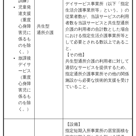
訓練）
デイサービス事業所（以下「指定
児童発
生活介護事業所等」という。）の
達支援
従業者数が、当該サービスの利用
（重度
者数を当該サービスと共生型通所
心身障
共生型
介護の利用者の合計数とした場合
害児に
通所介護
における指定生活介護事業所等と
係るも
して必要とされる数以上であるこ
のを除
と。
く。）
【その他】
放課後
共生型通所介護の利用者に対して
デイサ
適切なサービスを提供するため、
ービス
指定通所介護事業所その他の関係
（重度
施設から必要な技術的支援を受け
心身障
ていること。
害児に
係るも
のを除
く。）
【設備】
指定短期入所事業所の居室面積を