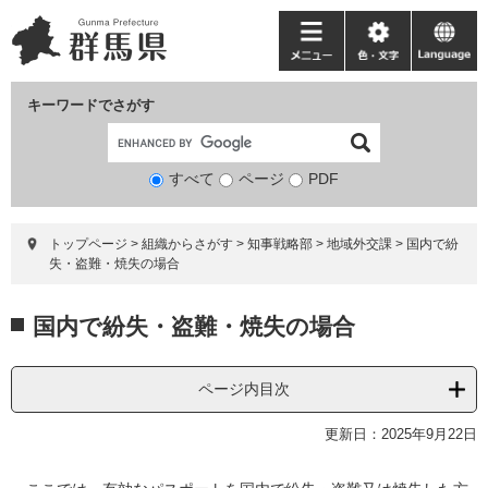
ペ
メ
ー
ニ
メ
色・
language
ジ
ュ
ニ
文
の
ー
ュ
字
キーワードでさがす
先
を
ー
頭
飛
で
ば
すべて
ページ
検
PDF
す。
し
索
て
対
本
トップページ
>
組織からさがす
>
知事戦略部
>
地域外交課
>
国内で紛
象
文
失・盗難・焼失の場合
へ
本
国内で紛失・盗難・焼失の場合
文
ページ内目次
更新日：2025年9月22日