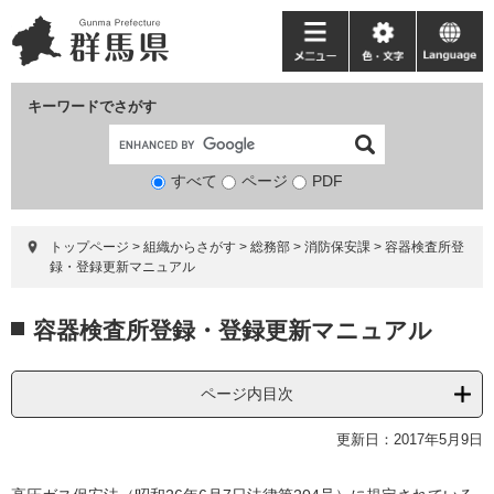
ペ
メ
ー
ニ
メ
色・
language
ジ
ュ
ニ
文
の
ー
ュ
字
キーワードでさがす
先
を
ー
頭
飛
で
ば
すべて
ページ
検
PDF
す。
し
索
て
対
本
トップページ
>
組織からさがす
>
総務部
>
消防保安課
>
容器検査所登
象
文
録・登録更新マニュアル
へ
本
容器検査所登録・登録更新マニュアル
文
ページ内目次
更新日：2017年5月9日