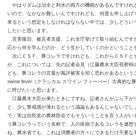
やはりダムは治水と利水の両方の機能があるんですけれ
いので、なかなか難しいんですけれども、何度も申し上げて
来るという想定をしなければならない中では、少しどうい
したいと思います。
災害復旧、被災者支援、これ全庁挙げて取り組むんです
応から何を学んだのか、どう生かしていくのかということ
次にＣＳＦ、豚コレラですけれども、これからＣＳＦと
が、これについては、先の記者会見（江藤農水大臣視察時
ども、豚コレラの言葉が風評被害を招く恐れがあるということで
swine fever（クラシカル スワイン フィーバー）古
に呼びたいと思います。
江藤農水大臣が来たときにですね、記者さんがぶら下が
と、少し警戒感が薄れるという議論もあるんじゃないでし
で、実は自民党の農林部会でもそういうことを言う人がい
う豚コレラっていう名称で、人の疫病であるコレラを連想
ね、農水省でも、これは消費者の方々にできるだけ不要な