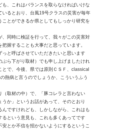
ども、これはバランスを取らなければいけな
いるとおり、台風19号クラスの災害が毎年
うことができるか県としてもしっかり研究を
が、同時に検証を行って、我々がこの災害対
を把握することも大事だと思っています。
ずっと呼ばさせていただきたいと思います
のぶら下がり取材）でも申し上げましたけれ
、今後、県では原則ＣＳＦ、classical
典的な豚の熱病と言うのでしょうか、こういうふう
り（取材の中）で、「豚コレラと言わない
ょうか」というお話があって、そのとおり
るんですけれども、しかしながら、これはも
するという意見も、これも多くあってです
不安とか不信を招かないようにするというこ