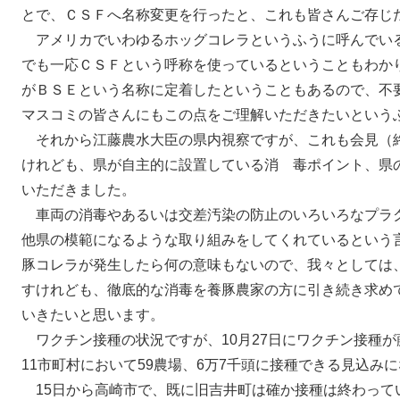
とで、ＣＳＦへ名称変更を行ったと、これも皆さんご存じ
アメリカでいわゆるホッグコレラというふうに呼んでい
でも一応ＣＳＦという呼称を使っているということもわか
がＢＳＥという名称に定着したということもあるので、不
マスコミの皆さんにもこの点をご理解いただきたいという
それから江藤農水大臣の県内視察ですが、これも会見（
けれども、県が自主的に設置している消 毒ポイント、県
いただきました。
車両の消毒やあるいは交差汚染の防止のいろいろなプラ
他県の模範になるような取り組みをしてくれているという
豚コレラが発生したら何の意味もないので、我々としては
すけれども、徹底的な消毒を養豚農家の方に引き続き求め
いきたいと思います。
ワクチン接種の状況ですが、10月27日にワクチン接種
11市町村において59農場、6万7千頭に接種できる見込み
15日から高崎市で、既に旧吉井町は確か接種は終わって