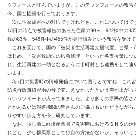
クフォースと呼んでいますが、このテックフォースの報告
今、国と協議を行っております。
次に住家被害への対応ですけれども、これについてはです
13日の時点で被害報告のあった住家の90％、922棟中の8
数の83％、548件中の455件が発行済みという報告を受け
これを受けて、国の「被災者生活再建支援制度」と県・
はじめ、「災害救助法の応急修理」といった各支援策につ
れ、生活再建の一助となるように市町村とも連携をして速
います。
3点目の災害時の情報発信について言うとですね、これ皆
防災行政無線が雨の音で聞こえなかったという声が上がっ
ういうツイートが入ってきました。より多くの県民の皆さ
とかあるいは報道機関の皆さんのご協力もいただきながら
りやすい伝え方を今、研究しています。
なお、少し前に経済産業省で災害時におけるＳＮＳの活
れども、少し群馬県として独自の方法がないか、そういう