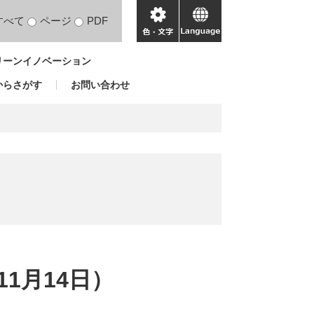
すべて
ページ
PDF
色・
language
文
リーンイノベーション
字
からさがす
お問い合わせ
1月14日）