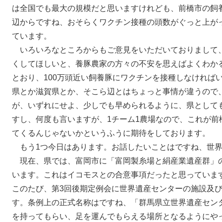
は全国でも最大の規模だと思いますけれども、前橋市の飼
辺からですね、おそらくワクチン接種の頭数がぐっと上が
ています。
いろいろなところからもご意見をいただいておりまして
くしてほしいと、養豚農家の方々の不安を思えばよくわか
とおり、100万頭近い飼養豚にワクチンを接種しなければ
県とか滋賀県とか、そこら辺とはちょっと事情が違うので
が、いずれにせよ、少しでも早められるように、県として
すし、何度も言いますが、1チーム1農場なので、これが前
てくるんじゃないかというふうに期待をしております。
もう1つ今日はあります。お話したいことはですね、世界
現在、県では、富岡市に「富岡製糸場と絹産業遺産群」
います。これはイコモスとの合意事項だったと思っていま
このたび、第3回後期定例会に世界遺産センターの施設及
す。条例上の正式名称はですね、「群馬県立世界遺産セン
を持ってもらい、足を運んでもらえる場所となるようにや