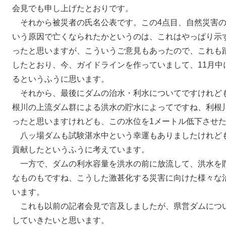
会見でも申し上げたとおりです。
それから被災者の氏名公表です。この4点目、自然災害の
いう原因で亡くなられたかというのは、これはやっぱり示
ったと思いますが、こういうご意見もあったので、これも
したとおり、今、ガイドラインを作っていまして、11月中
るというふうに思います。
それから、最後にダムの治水・利水についてですけれど
根川の上流ダム群による洪水の貯水によってですね、利根
ったと思いますけれども、この水位を1メートル低下させ
八ッ場ダムも試験湛水中という幸運もありましたけれど
貢献したというふうに考えています。
一方で、ダムの利水容量を洪水の前に放流して、洪水を
なものもですね、こうした激甚化する災害に向けた様々な
います。
これも以前の記者会見で言及しましたが、県営ダムにつ
していきたいと思います。