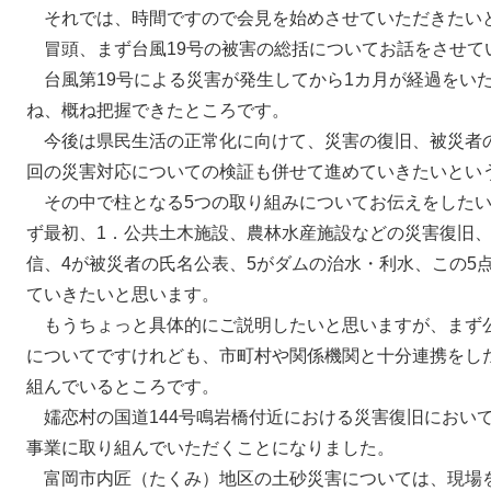
それでは、時間ですので会見を始めさせていただきたい
冒頭、まず台風19号の被害の総括についてお話をさせて
台風第19号による災害が発生してから1カ月が経過をい
ね、概ね把握できたところです。
今後は県民生活の正常化に向けて、災害の復旧、被災者
回の災害対応についての検証も併せて進めていきたいとい
その中で柱となる5つの取り組みについてお伝えをしたい
ず最初、1．公共土木施設、農林水産施設などの災害復旧、
信、4が被災者の氏名公表、5がダムの治水・利水、この5
ていきたいと思います。
もうちょっと具体的にご説明したいと思いますが、まず
についてですけれども、市町村や関係機関と十分連携をし
組んでいるところです。
嬬恋村の国道144号鳴岩橋付近における災害復旧におい
事業に取り組んでいただくことになりました。
富岡市内匠（たくみ）地区の土砂災害については、現場