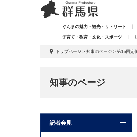
ペ
メ
メ
ー
ニ
ニ
ジ
ュ
ュ
の
ー
ぐんまの魅力・観光・リトリート
ー
先
を
子育て・教育・文化・スポーツ
を
頭
飛
飛
で
ば
トップページ
>
知事のページ
>
第15回定
す。
し
ば
て
し
本
て
文
知事のページ
へ
記者会見