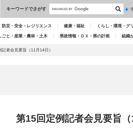
本文へ
キーワードでさがす
検
索
対
防災・安全・レジリエンス
健康・福祉
くらし・環境・グ
象
しごと・産業・農林・土木
県政情報・ＤＸ・県の計画
組織
例記者会見要旨（11月14日）
本
文
第15回定例記者会見要旨（1