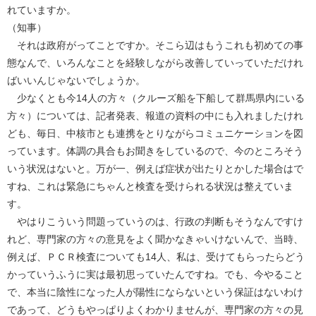
れていますか。
（知事）
それは政府がってことですか。そこら辺はもうこれも初めての事
態なんで、いろんなことを経験しながら改善していっていただけれ
ばいいんじゃないでしょうか。
少なくとも今14人の方々（クルーズ船を下船して群馬県内にいる
方々）については、記者発表、報道の資料の中にも入れましたけれ
ども、毎日、中核市とも連携をとりながらコミュニケーションを図
っています。体調の具合もお聞きをしているので、今のところそう
いう状況はないと。万が一、例えば症状が出たりとかした場合はで
すね、これは緊急にちゃんと検査を受けられる状況は整えていま
す。
やはりこういう問題っていうのは、行政の判断もそうなんですけ
れど、専門家の方々の意見をよく聞かなきゃいけないんで、当時、
例えば、ＰＣＲ検査についても14人、私は、受けてもらったらどう
かっていうふうに実は最初思っていたんですね。でも、今やること
で、本当に陰性になった人が陽性にならないという保証はないわけ
であって、どうもやっぱりよくわかりませんが、専門家の方々の見