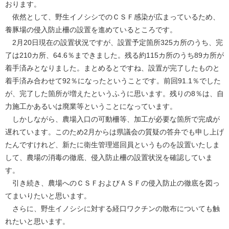
おります。
依然として、野生イノシシでのＣＳＦ感染が広まっているため、
養豚場の侵入防止柵の設置を進めているところです。
2月20日現在の設置状況ですが、設置予定箇所325カ所のうち、完
了は210カ所、64.6％まできました。残る約115カ所のうち89カ所が
着手済みとなりました。まとめるとですね、設置が完了したものと
着手済み合わせて92％になったということです。前回91.1％でした
が、完了した箇所が増えたというふうに思います。残りの8％は、自
力施工かあるいは廃業等ということになっています。
しかしながら、農場入口の可動柵等、加工が必要な箇所で完成が
遅れています。このため2月からは県議会の質疑の答弁でも申し上げ
たんですけれど、新たに衛生管理巡回員というものを設置いたしま
して、農場の消毒の徹底、侵入防止柵の設置状況を確認していま
す。
引き続き、農場へのＣＳＦおよびＡＳＦの侵入防止の徹底を図っ
てまいりたいと思います。
さらに、野生イノシシに対する経口ワクチンの散布についても触
れたいと思います。