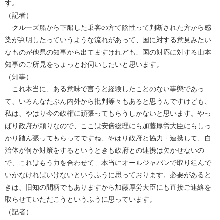
す。
（記者）
クルーズ船から下船した乗客の方で陰性って判断された方から感
染が判明したっていうような流れがあって、国に対する意見みたい
なものが他県の知事から出てますけれども、国の対応に対する山本
知事のご所見をちょっとお伺いしたいと思います。
（知事）
これ本当に、ある意味で言うと経験したことのない事態であっ
て、いろんなたぶん内外から批判等々もあると思うんですけども、
私は、やはり今の政権に頑張ってもらうしかないと思います。やっ
ぱり政府が頼りなので、ここは安倍総理にも加藤厚労大臣にもしっ
かり踏ん張ってもらってですね、やはり政府と協力・連携して、自
治体が何か対策をするというときも政府との連携は欠かせないの
で、これはもう力を合わせて、本当にオールジャパンで取り組んで
いかなければいけないというふうに思っております。必要があると
きは、旧知の間柄でもありますから加藤厚労大臣にも直接ご連絡を
取らせていただこうというふうに思っています。
（記者）