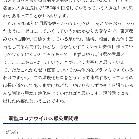
ガスゼロを宣言する自治体を増やしていったわけなんですけども、
各国の大きな流れで2050年を目指してやるっていう大きな1つの流
れがあるってことが1つあります。
だから2050年に目標を絞ったっていうのと、それからおっしゃっ
たように、ゼロにしていくっていうのはかなり大変なんで、東京都
みたいに細かい目標を出している県がね、結構、相当、自治体も宣
言をしてるんですけれども、なかなかすごく細かい数値目標ってい
うのは立てにくいところがあって、まずはやっぱり県の意思とし
て、ここにやるんだっていうことがすごく大事だと思っていまし
て、ただこれからゼロ宣言についての具体的なプランもできている
わけですから、この温暖化ゼロをどうやって達成するかっていうの
は長い道のりでありますけれども、やはり少しずつそこら辺もいろ
んな議論を重ねて進化させていければと思います。現段階では今、
出した内容だということですね。
新型コロナウイルス感染症関連
（記者）