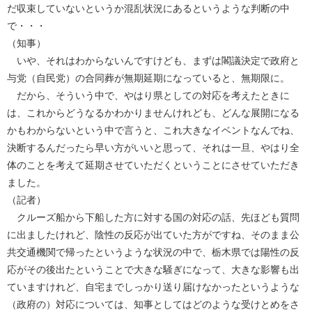
だ収束していないというか混乱状況にあるというような判断の中
で・・・
（知事）
いや、それはわからないんですけども、まずは閣議決定で政府と
与党（自民党）の合同葬が無期延期になっていると、無期限に。
だから、そういう中で、やはり県としての対応を考えたときに
は、これからどうなるかわかりませんけれども、どんな展開になる
かもわからないという中で言うと、これ大きなイベントなんでね、
決断するんだったら早い方がいいと思って、それは一旦、やはり全
体のことを考えて延期させていただくということにさせていただき
ました。
（記者）
クルーズ船から下船した方に対する国の対応の話、先ほども質問
に出ましたけれど、陰性の反応が出ていた方がですね、そのまま公
共交通機関で帰ったというような状況の中で、栃木県では陽性の反
応がその後出たということで大きな騒ぎになって、大きな影響も出
ていますけれど、自宅までしっかり送り届けなかったというような
（政府の）対応については、知事としてはどのような受けとめをさ