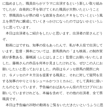
に臨めました。職員自らがドラマに出演するという新しい取り組み
でしたが、自発的に手を挙げてくれた職員が大勢いたということ
で、県職員自らが県の様々な政策を含めたＰＲをしていくという風
土を県庁内に醸成していくきっかけになったのではないかというふ
うに思っています。
本日は出演者もご紹介をしたいと思います。出演者の皆さんどう
ぞ。
動画にはですね、知事の役もあったんで、私が本人役で出演して
います。監督・脚本については、群馬県内の「まち映画」の制作実
績が多数ある、藤橋誠（ふじはしまこと）監督にお願いをいたしま
した。藤橋さんの作品を何本か見ましたけれども、ぜひこの人にお
願いしたいと思っておりました。内容はＧメッセ群馬の開所に向
け、ＧメッセのＰＲ方法を提案する職員と、それに対して疑問を呈
する知事のやりとりをシュールかつコミカルに、そして真剣に描い
たものとなっています。予告編のおばあちゃん役の方だけプロにお
願いしていますけれども、本編を含めて、その他の出演者、全て県
職員です。
本日は予告編の20秒の動画をご覧をいただきたいというふうに思