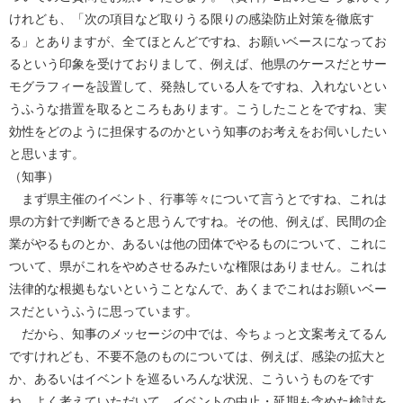
けれども、「次の項目など取りうる限りの感染防止対策を徹底す
る」とありますが、全てほとんどですね、お願いベースになってお
るという印象を受けておりまして、例えば、他県のケースだとサー
モグラフィーを設置して、発熱している人をですね、入れないとい
うふうな措置を取るところもあります。こうしたことをですね、実
効性をどのように担保するのかという知事のお考えをお伺いしたい
と思います。
（知事）
まず県主催のイベント、行事等々について言うとですね、これは
県の方針で判断できると思うんですね。その他、例えば、民間の企
業がやるものとか、あるいは他の団体でやるものについて、これに
ついて、県がこれをやめさせるみたいな権限はありません。これは
法律的な根拠もないということなんで、あくまでこれはお願いベー
スだというふうに思っています。
だから、知事のメッセージの中では、今ちょっと文案考えてるん
ですけれども、不要不急のものについては、例えば、感染の拡大と
か、あるいはイベントを巡るいろんな状況、こういうものをです
ね、よく考えていただいて、イベントの中止・延期も含めた検討を