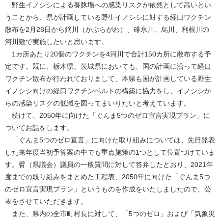
野生イノシシによる養豚場への感染リスクが依然として高いとい
うことから、県が計画している野生イノシシに対する経口ワクチン
散布を2月28日から鏑川（かぶらがわ）、碓氷川、烏川、利根川の
河川敷で実施したいと思います。
1カ所あたり20個のワクチンを4河川で合計150カ所に散布する予
定です。既に、栃木県、茨城県においても、国の計画に沿って経口
ワクチン散布が行われておりまして、本県も国が計画している野生
イノシシ向けの経口ワクチンベルトの構築に協力をし、イノシシか
らの感染リスクの低減を図ってまいりたいと考えています。
続けて、2050年に向けた「ぐんま5つのゼロ宣言実現プラン」に
ついてお話をします。
「ぐんま5つのゼロ宣言」に向けた取り組みについては、先日発表
した来年度当初予算案の中でも重点施策の1つとして位置づけていま
す。臂（県議会）議員の一般質問に対して答弁したとおり、2021年
度までの取り組みをまとめた工程表、2050年に向けた「ぐんま5つ
のゼロ宣言実現プラン」というものを作成をいたしましたので、公
表をさせていただきます。
また、県内の全市町村長に対して、「5つのゼロ」および「気象災