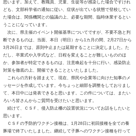
思います。加えて、教職員、児童、生徒等が感染した場合ですけれ
ども、文部科学省の通知に従い、症状が出ている状態で登校してい
た場合は、関係機関との協議の上、必要な期間、臨時休業するとい
うことになっています。
次に、県主催のイベント開催基準についてですが、不要不急と判
断できるものは、当面、本日（明日）から1カ月の間、2月27日から
3月26日までは、原則中止または延期することに決定しました。た
だし、卒業式や入学式など、日程を変えることが難しいもののほ
か、参加者が特定できるものは、注意喚起を十分に行い、感染防止
対策を徹底の上、開催できることといたしました。
これらの方針を踏まえて、現在、県民や企業等に向けた知事のメ
ッセージを作成しています。今ちょっと細部を調整をしておりまし
て、本日中には発表できると思います。この件については、またい
ろいろ皆さんからご質問を受けたいと思います。
続けて、ＣＳＦ、侵入防止柵の設置状況についてお話をしたいと
思います。
ＣＳＦの予防的ワクチン接種は、1月28日に初回接種を全ての養
豚場で終了いたしました。継続して子豚へのワクチン接種を行って