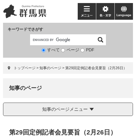
ペ
メ
ー
ニ
メ
色・
language
ジ
ュ
ニ
文
の
ー
ュ
字
キーワードでさがす
先
を
ー
頭
飛
で
ば
すべて
ページ
検
PDF
す。
し
索
て
対
本
トップページ
>
知事のページ
>
第29回定例記者会見要旨（2月26日）
象
文
へ
知事のページ
知事のページメニュー
本
第29回定例記者会見要旨（2月26日）
文