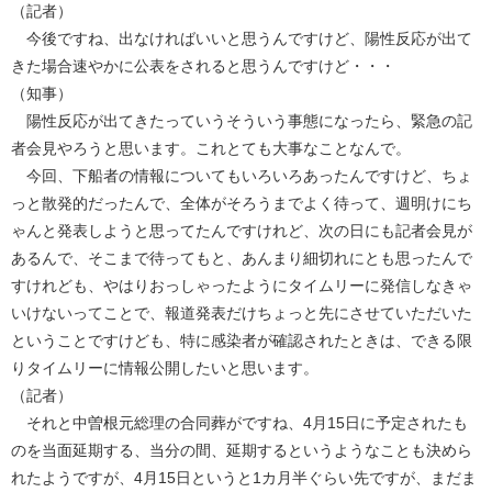
（記者）
今後ですね、出なければいいと思うんですけど、陽性反応が出て
きた場合速やかに公表をされると思うんですけど・・・
（知事）
陽性反応が出てきたっていうそういう事態になったら、緊急の記
者会見やろうと思います。これとても大事なことなんで。
今回、下船者の情報についてもいろいろあったんですけど、ちょ
っと散発的だったんで、全体がそろうまでよく待って、週明けにち
ゃんと発表しようと思ってたんですけれど、次の日にも記者会見が
あるんで、そこまで待ってもと、あんまり細切れにとも思ったんで
すけれども、やはりおっしゃったようにタイムリーに発信しなきゃ
いけないってことで、報道発表だけちょっと先にさせていただいた
ということですけども、特に感染者が確認されたときは、できる限
りタイムリーに情報公開したいと思います。
（記者）
それと中曽根元総理の合同葬がですね、4月15日に予定されたも
のを当面延期する、当分の間、延期するというようなことも決めら
れたようですが、4月15日というと1カ月半ぐらい先ですが、まだま