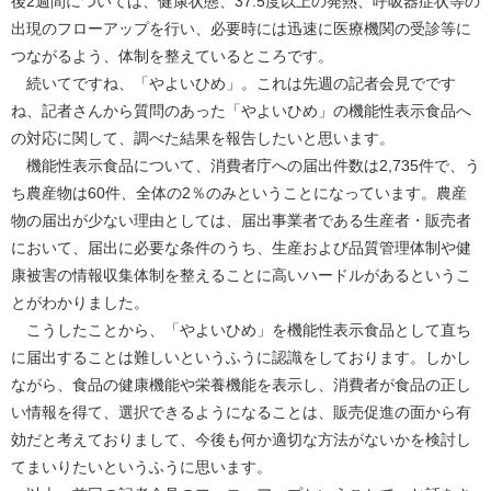
後2週間については、健康状態、37.5度以上の発熱、呼吸器症状等の
出現のフローアップを行い、必要時には迅速に医療機関の受診等に
つながるよう、体制を整えているところです。
続いてですね、「やよいひめ」。これは先週の記者会見でです
ね、記者さんから質問のあった「やよいひめ」の機能性表示食品へ
の対応に関して、調べた結果を報告したいと思います。
機能性表示食品について、消費者庁への届出件数は2,735件で、う
ち農産物は60件、全体の2％のみということになっています。農産
物の届出が少ない理由としては、届出事業者である生産者・販売者
において、届出に必要な条件のうち、生産および品質管理体制や健
康被害の情報収集体制を整えることに高いハードルがあるというこ
とがわかりました。
こうしたことから、「やよいひめ」を機能性表示食品として直ち
に届出することは難しいというふうに認識をしております。しかし
ながら、食品の健康機能や栄養機能を表示し、消費者が食品の正し
い情報を得て、選択できるようになることは、販売促進の面から有
効だと考えておりまして、今後も何か適切な方法がないかを検討し
てまいりたいというふうに思います。