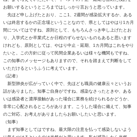
お願いするというところまではしっかり言おうと思っています。
先ほど申し上げたとおり、ここ1、2週間が感染拡大するか、ある
いは終息するかの正念場ということなので、県としてはやはり1カ月
間についてはですね、原則として、もちろんさっき申し上げたとお
り、入学式とか卒業式とか日程のずらせないものもあると思います
けれども、原則としては、やはり中止・延期、1カ月間はこれをやり
たいと。この方針に従って民間企業あるいは様々な機関もですね、
この知事のメッセージもありますので、それを踏まえて判断をして
いただけるというふうに考えています。
（記者）
新型肺炎が広がっていく中で、先ほども職員の健康云々というお
話がありました。知事ご自身がですね、感染なさったときや、ある
いは感染者と濃厚接触があった場合に業務を続けられるかどうか、
非常に心配されるところがあります。こうした場合に備えて、知事
のご対応、お考えがありましたらお願いしたいと思います。
（知事）
まず知事としてはですね、最大限の注意を払って感染しないよう