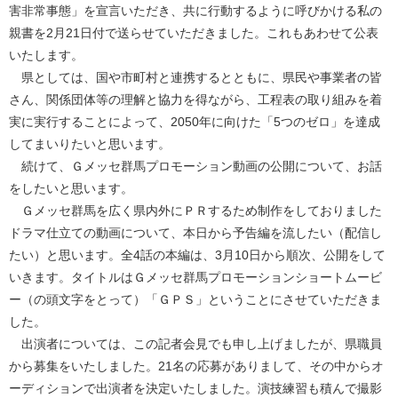
害非常事態」を宣言いただき、共に行動するように呼びかける私の
親書を2月21日付で送らせていただきました。これもあわせて公表
いたします。
県としては、国や市町村と連携するとともに、県民や事業者の皆
さん、関係団体等の理解と協力を得ながら、工程表の取り組みを着
実に実行することによって、2050年に向けた「5つのゼロ」を達成
してまいりたいと思います。
続けて、Ｇメッセ群馬プロモーション動画の公開について、お話
をしたいと思います。
Ｇメッセ群馬を広く県内外にＰＲするため制作をしておりました
ドラマ仕立ての動画について、本日から予告編を流したい（配信し
たい）と思います。全4話の本編は、3月10日から順次、公開をして
いきます。タイトルはＧメッセ群馬プロモーションショートムービ
ー（の頭文字をとって）「ＧＰＳ」ということにさせていただきま
した。
出演者については、この記者会見でも申し上げましたが、県職員
から募集をいたしました。21名の応募がありまして、その中からオ
ーディションで出演者を決定いたしました。演技練習も積んで撮影