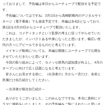
っておりまして、予告編は本日からユーチューブで配信する予定で
す。
予告編についてはですね、3月1日から高崎駅構内のデジタルサイ
ネージ（電子看板）でも放送予定です。本編は全4話となっており、
第1話を3月10日からユーチューブで配信いたします。
これは、コメディタッチという監督の考えに従ってやらせていた
だきましたが、インパクトある中身になったと思います。幅広い世
代の方々にアピールできるものだと考えています。
メイキング動画についても、本編公開後にユーチューブで公開を
させていただきたいと思います。
今回の取り組みによって、Ｇメッセ群馬の認知度が向上し、4月の
オープンに向けて広く話題になると考えています。
皆さんにお見せする前に、（出演者の）方から一言だけ、名前と
所属だけ自己紹介してください。
～出演者が順次自己紹介～
ありがとうございました。このみんなでですね、本当に真剣にド
ラマに挑戦をいたしました。その予告編をご覧に入れたいと思いま