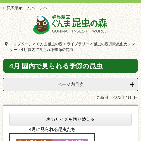
ペ
メ
群馬県ホームページへ
ー
ニ
ジ
ュ
の
ー
先
を
頭
飛
で
ば
トップページ
>
ぐんま昆虫の森
>
ライブラリー
>
昆虫の森月間昆虫カレン
す。
し
ダー
>
4月 園内で見られる季節の昆虫
て
本
本
4月 園内で見られる季節の昆虫
文
文
へ
ページ内目次
更新日：2023年4月1日
表のサイズを切り替える
4月に見られる昆虫たち