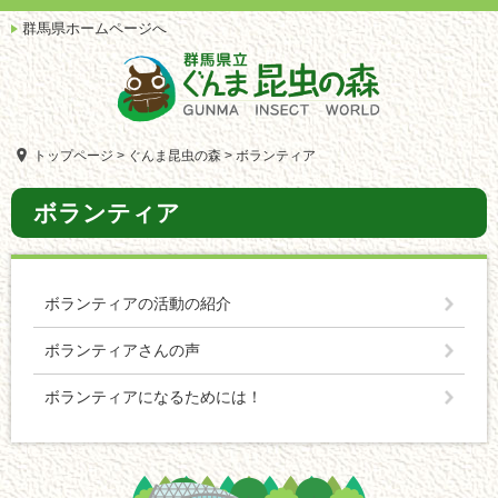
ペ
メ
群馬県ホームページへ
ー
ニ
ジ
ュ
の
ー
先
を
頭
飛
で
ば
トップページ
>
ぐんま昆虫の森
>
ボランティア
す。
し
て
本
ボランティア
本
文
文
へ
ボランティアの活動の紹介
ボランティアさんの声
ボランティアになるためには！