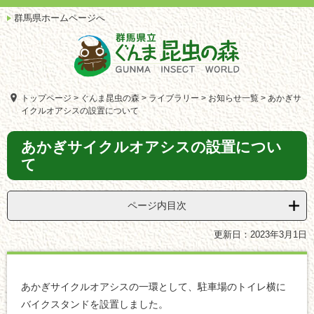
ペ
メ
群馬県ホームページへ
ー
ニ
ジ
ュ
の
ー
先
を
頭
飛
で
ば
トップページ
>
ぐんま昆虫の森
>
ライブラリー
>
お知らせ一覧
>
あかぎサ
す。
し
イクルオアシスの設置について
て
本
本
あかぎサイクルオアシスの設置につい
文
文
て
へ
ページ内目次
更新日：2023年3月1日
あかぎサイクルオアシスの一環として、駐車場のトイレ横に
バイクスタンドを設置しました。