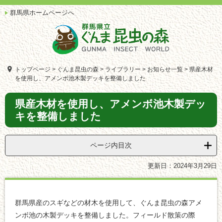
ペ
メ
群馬県ホームページへ
ー
ニ
ジ
ュ
の
ー
先
を
頭
飛
で
ば
トップページ
>
ぐんま昆虫の森
>
ライブラリー
>
お知らせ一覧
>
県産木材
す。
し
を使用し、アメンボ池木製デッキを整備しました
て
本
本
県産木材を使用し、アメンボ池木製デッ
文
文
キを整備しました
へ
ページ内目次
更新日：2024年3月29日
群馬県産のスギなどの材木を使用して、ぐんま昆虫の森アメ
ンボ池の木製デッキを整備しました。フィールド散策の際