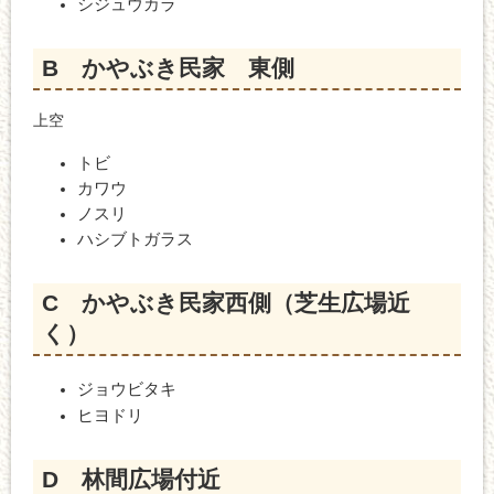
シジュウカラ
​B かやぶき民家 東側
上空
トビ
カワウ
ノスリ
ハシブトガラス
​C かやぶき民家西側（芝生
広場近
く）
ジョウビタキ
ヒヨドリ
​D 林間広場付近