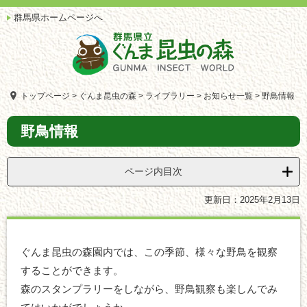
ペ
メ
群馬県ホームページへ
ー
ニ
ジ
ュ
の
ー
先
を
頭
飛
で
ば
トップページ
>
ぐんま昆虫の森
>
ライブラリー
>
お知らせ一覧
>
野鳥情報
す。
し
て
本
野鳥情報
本
文
文
へ
ページ内目次
更新日：2025年2月13日
ぐんま昆虫の森園内では、この季節、様々な野鳥を観察
することができます。
森のスタンプラリーをしながら、野鳥観察も楽しんでみ