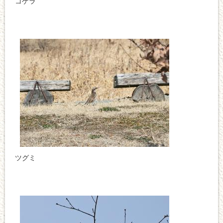
コゲラ
ツグミ