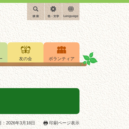
検
色・
language
索
文
字
ー
友の会
ボランティア
：2026年3月18日
印刷ページ表示