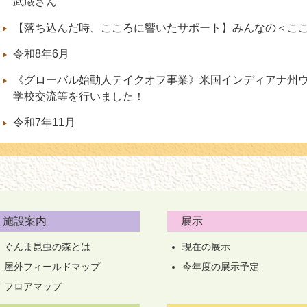
武蔵さん
【落ち込んだ時、こころに響いたサポート】みんなの＜こ
令和8年6月
《グローバル始動人テイクオフ事業》米国インディアナ州
学校交流等を行いました！
令和7年11月
施設案内
展示
ぐんま昆虫の森とは
現在の展示
屋外フィールドマップ
今年度の展示予定
フロアマップ