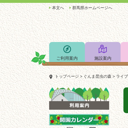
ペ
メ
本文へ
群馬県ホームページへ
ー
ニ
ジ
ュ
の
ー
先
を
頭
飛
で
ば
す。
し
て
ご利用案内
施設案内
本
文
トップページ
>
ぐんま昆虫の森
>
ライブ
へ
本
文