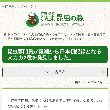
ペ
メ
群馬県ホームページへ
ー
ニ
ジ
ュ
の
ー
先
を
頭
飛
で
ば
トップページ
>
ぐんま昆虫の森
>
ライブラリー
>
お知らせ一覧
>
昆虫専門
す。
し
員が尾瀬から日本初記録となるヌカカ2種を発見しました。
て
本
本
昆虫専門員が尾瀬から日本初記録となる
文
文
ヌカカ2種を発見しました。
へ
ページ内目次
更新日：2026年4月3日
昆虫専門員が尾瀬における調査で日本初記録となるヌカカ
※
2種の論文を発表しました。