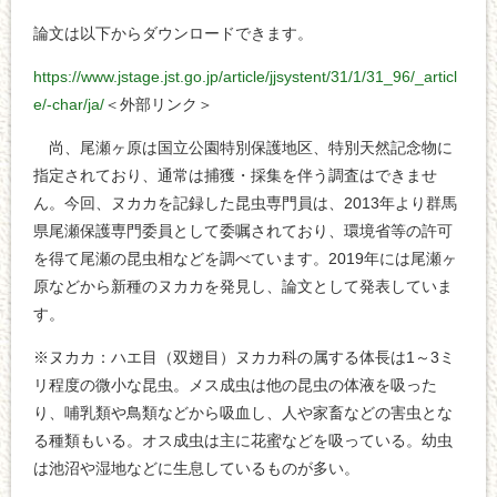
論文は以下からダウンロードできます。
https://www.jstage.jst.go.jp/article/jjsystent/31/1/31_96/_articl
e/-char/ja/
＜外部リンク＞
尚、尾瀬ヶ原は国立公園特別保護地区、特別天然記念物に
指定されており、通常は捕獲・採集を伴う調査はできませ
ん。今回、ヌカカを記録した昆虫専門員は、2013年より群馬
県尾瀬保護専門委員として委嘱されており、環境省等の許可
を得て尾瀬の昆虫相などを調べています。2019年には尾瀬ヶ
原などから新種のヌカカを発見し、論文として発表していま
す。
※ヌカカ：ハエ目（双翅目）ヌカカ科の属する体長は1～3ミ
リ程度の微小な昆虫。メス成虫は他の昆虫の体液を吸った
り、哺乳類や鳥類などから吸血し、人や家畜などの害虫とな
る種類もいる。オス成虫は主に花蜜などを吸っている。幼虫
は池沼や湿地などに生息しているものが多い。