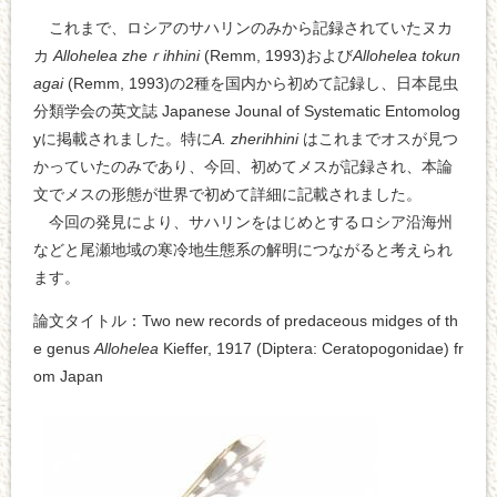
これまで、ロシアのサハリンのみから記録されていたヌカ
カ
Allohelea zheｒihhini
(Remm, 1993)および
Allohelea tokun
agai
(Remm, 1993)の2種を国内から初めて記録し、日本昆虫
分類学会の英文誌 Japanese Jounal of Systematic Entomolog
yに掲載されました。特に
A. zherihhini
はこれまでオスが見つ
かっていたのみであり、今回、初めてメスが記録され、本論
文でメスの形態が世界で初めて詳細に記載されました。
今回の発見により、サハリンをはじめとするロシア沿海州
などと尾瀬地域の寒冷地生態系の解明につながると考えられ
ます。
論文タイトル：Two new records of predaceous midges of th
e genus
Allohelea
Kieffer, 1917 (Diptera: Ceratopogonidae) fr
om Japan