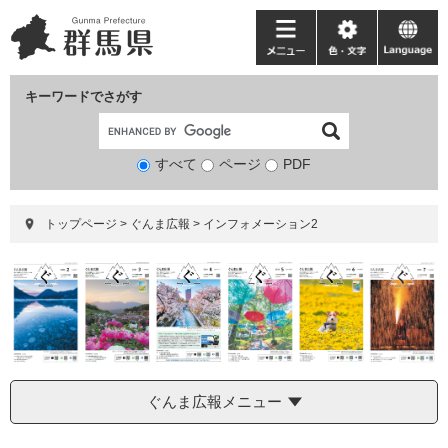
ペ
メ
ー
ニ
メ
色・
language
ジ
ュ
ニ
文
の
ー
ュ
字
キーワードでさがす
先
を
ー
頭
飛
で
ば
すべて
ページ
検
PDF
す。
し
索
て
対
本
トップページ
>
ぐんま広報
>
インフォメーション2
象
文
へ
ぐんま広報メニュー