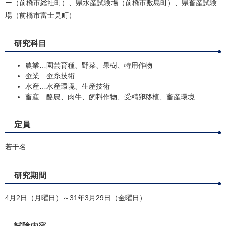
ー（前橋市総社町）、県水産試験場（前橋市敷島町）、県畜産試験
場（前橋市富士見町）
研究科目
農業…園芸育種、野菜、果樹、特用作物
蚕業…蚕糸技術
水産…水産環境、生産技術
畜産…酪農、肉牛、飼料作物、受精卵移植、畜産環境
定員
若干名
研究期間
4月2日（月曜日）～31年3月29日（金曜日）