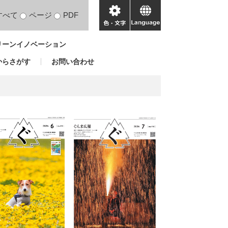
すべて
ページ
PDF
色・
language
文
リーンイノベーション
字
からさがす
お問い合わせ