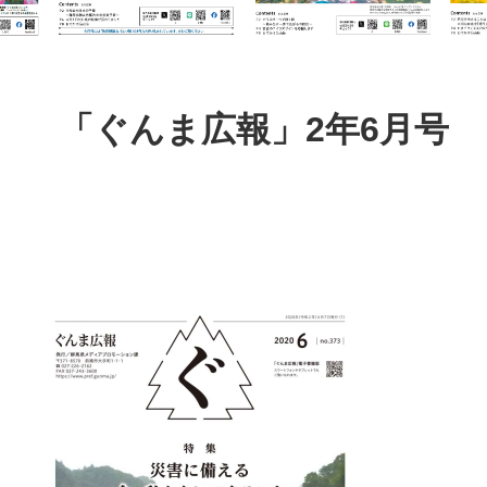
本
文
「ぐんま広報」2年6月号