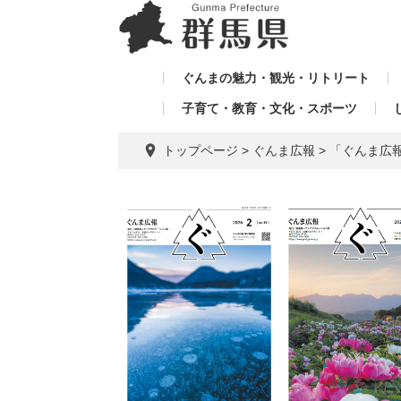
ペ
メ
メ
ー
ニ
ニ
ジ
ュ
ュ
の
ー
ぐんまの魅力・観光・リトリート
ー
先
を
子育て・教育・文化・スポーツ
を
頭
飛
飛
で
ば
トップページ
>
ぐんま広報
>
「ぐんま広報
す。
し
ば
て
し
本
て
文
へ