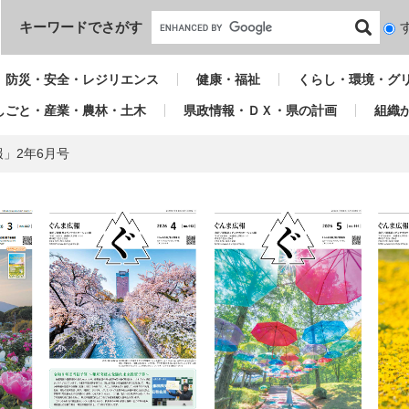
本文へ
キーワードでさがす
検
索
対
防災・安全・レジリエンス
健康・福祉
くらし・環境・グ
象
しごと・産業・農林・土木
県政情報・ＤＸ・県の計画
組織
」2年6月号