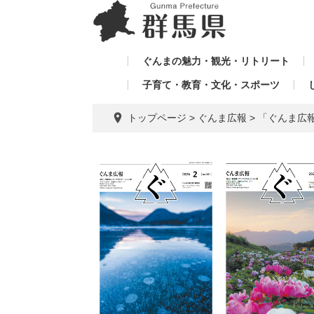
ペ
メ
メ
ー
ニ
ニ
ジ
ュ
ュ
の
ー
ぐんまの魅力・観光・リトリート
ー
先
を
子育て・教育・文化・スポーツ
を
頭
飛
飛
で
ば
トップページ
>
ぐんま広報
>
「ぐんま広報
す。
し
ば
て
し
本
て
文
へ