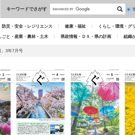
本文へ
キーワードでさがす
検
索
対
防災・安全・レジリエンス
健康・福祉
くらし・環境・グ
象
しごと・産業・農林・土木
県政情報・ＤＸ・県の計画
組織
」3年7月号