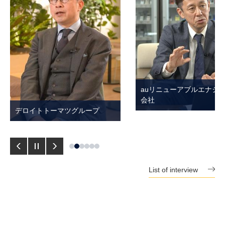
auリニューアブルエナジ
会社
デロイトトーマツグループ
前
S
次
の
t
の
List of interview
ス
o
ス
ラ
p
ラ
イ
イ
ド
ド