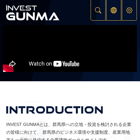
ペ
メ
ー
ニ
ジ
ュ
の
ー
先
を
頭
飛
で
ば
す。
し
て
本
文
へ
本
文
INVEST GUNMAとは、群馬県への立地・投資を検討される企業
の皆様に向けて、
群馬県のビジネス環境や支援制度、産業用地