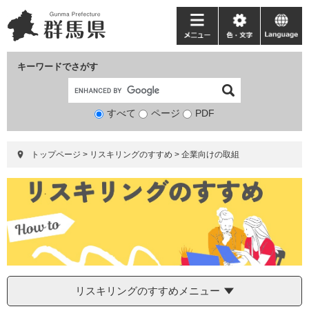
ペ
メ
ー
ニ
メ
色・
language
ジ
ュ
ニ
文
の
ー
ュ
字
キーワードでさがす
先
を
ー
頭
飛
で
ば
すべて
ページ
検
PDF
す。
し
索
て
対
本
トップページ
>
リスキリングのすすめ
>
企業向けの取組
象
文
へ
リスキリングのすすめメニュー