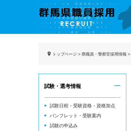
ペ
メ
ー
ニ
ジ
ュ
の
ー
先
を
頭
飛
で
ば
す。
し
トップページ
>
県職員・警察官採用情報
て
本
文
へ
試験・選考情報
試験日程・受験資格・資格加点
パンフレット・受験案内
試験の申込み