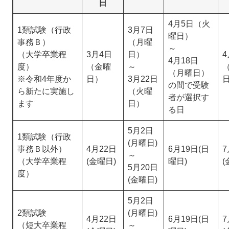
日
4月5日（火
1類試験（
行政
3月7日
曜日）
事務Ｂ
）
（月曜
～
（大学卒業程
3月4日
日）
4
4月18日
度）
（金曜
～
（月曜日）
※令和4年度か
日）
3月22日
の間で受験
ら新たに実施し
（火曜
者が選択す
ます
日）
る日
5月2日
1類試験（行政
(月曜日)
事務Ｂ以外）
4月22日
6月19日(日
7
～
（大学卒業程
(金曜日)
曜日)
(
5月20日
度）
(金曜日)
5月2日
2類試験
(月曜日)
4月22日
6月19日(日
7
（短大卒業程
～