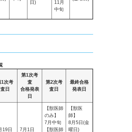
日)
11月
中旬
覧
第1次考
第1次考
査
第2次考
最終合格
査日
合格発表
査日
発表日
日
【獣医師
【獣医
のみ】
師】
7月中旬
8月5日(金
月19日
7月1日
【獣医師
曜日)