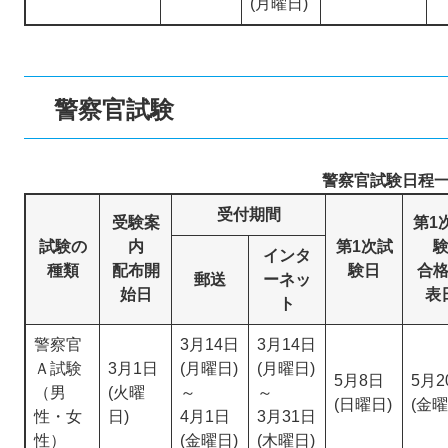
(月曜日)
警察官試験
警察官試験日程
受付期間
受験案
第1
試験の
内
第1次試
インタ
種類
配布開
験日
合
郵送
ーネッ
始日
表
ト
警察官
3月14日
3月14日
Ａ試験
3月1日
(月曜日)
(月曜日)
5月8日
5月2
（男
(火曜
～
～
(日曜日)
(金曜
性・女
日)
4月1日
3月31日
性）
(金曜日)
(木曜日)