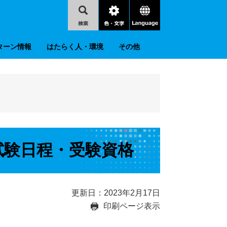
検
色・
language
索
文
字
ターン情報
はたらく人・環境
その他
試験日程・受験資格
更新日：2023年2月17日
印刷ページ表示