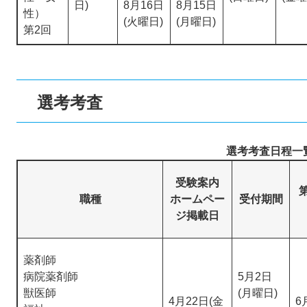
日)
8月16日
8月15日
性）
(火曜日)
(月曜日)
第2回
選考考査
選考考査日程一
受験案内
職種
ホームペー
受付期間
ジ掲載日
薬剤師
病院薬剤師
5月2日
獣医師
(月曜日)
4月22日(金
6