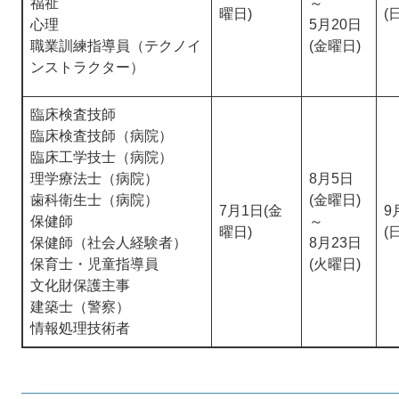
福祉
～
曜日)
(
心理
5月20日
職業訓練指導員（テクノイ
(金曜日)
ンストラクター）
臨床検査技師
臨床検査技師（病院）
臨床工学技士（病院）
理学療法士（病院）
8月5日
歯科衛生士（病院）
(金曜日)
7月1日(金
9
保健師
～
曜日)
(
保健師（社会人経験者）
8月23日
保育士・児童指導員
(火曜日)
文化財保護主事
建築士（警察）
情報処理技術者