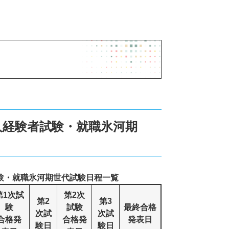
人経験者試験・就職氷河期
試験・就職氷河期世代試験日程一覧
第1次試
第2次
第2
第3
験
試験
最終合格
次試
次試
合格発
合格発
発表日
験日
験日