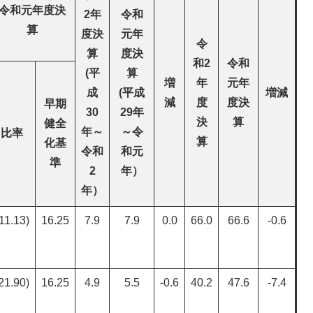
令和元年度決
2年
令和
算
度決
元年
令
算
度決
和2
令和
(平
算
増
年
元年
成
(平成
増減
減
度
度決
早期
30
29年
決
算
健全
年～
～令
比率
算
化基
令和
和元
準
2
年）
年）
11.13)
16.25
7.9
7.9
0.0
66.0
66.6
-0.6
21.90)
16.25
4.9
5.5
-0.6
40.2
47.6
-7.4