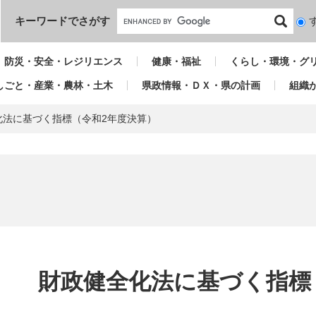
本文へ
キーワードでさがす
検
索
対
防災・安全・レジリエンス
健康・福祉
くらし・環境・グ
象
しごと・産業・農林・土木
県政情報・ＤＸ・県の計画
組織
化法に基づく指標（令和2年度決算）
本
文
財政健全化法に基づく指標