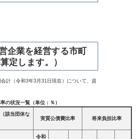
公営企業を経営する市町
が算定します。）
会計（令和3年3月31日現在）について、資
比率の状況一覧（単位：％）
（該当団体な
実質公債費比率
将来負担比率
令和