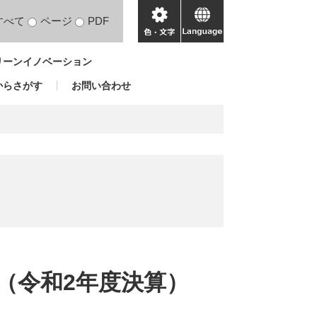
すべて
ページ
PDF
色・
language
文
リーンイノベーション
字
からさがす
お問い合わせ
（令和2年度決算）