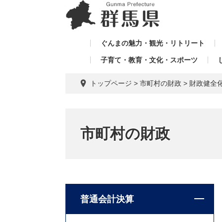
ペ
メ
メ
ー
ニ
ニ
ジ
ュ
ュ
の
ー
ぐんまの魅力・観光・リトリート
ー
先
を
子育て・教育・文化・スポーツ
を
頭
飛
飛
で
ば
トップページ
>
市町村の財政
>
財政健全
す。
し
ば
て
し
本
て
文
市町村の財政
へ
普通会計決算