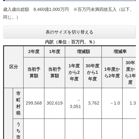
歳入歳出総額 8,460億1,000万円 ※百万円未満四捨五入（以下、
同じ。）
表のサイズを切り替える
内訳（単位：百万円、％）
2年度
1年度
増減額
増減率
30年
1年度
30年度
区分
当初予
当初予
1年度か
度か
から2
から1
算額
算額
ら2年度
ら1年
年度
年度
度
市
町
－
299,568
302,619
3,762
－1.0
1.3
村
3,051
税
う
ち
市