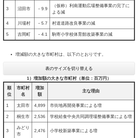
（仮称）利南運動広場整備事業の完了に
3
沼田市
－9.9
よる減
4
川場村
－5.7
村道道路改良事業の減
5
吉岡町
－4.1
駒寄小学校体育館改築事業の減
増減額の大きな市町村は、以下のとおりです。
表のサイズを切り替える
1）増加額の大きな市町村（単位：百万円）
順
市町村
増加
主な理由
位
名
額
1
太田市
4,899
市街地再開発事業による増
2
桐生市
2,536
学校給食中央共同調理場整備事業による増
みどり
3
2,476
小学校新築事業による増
市