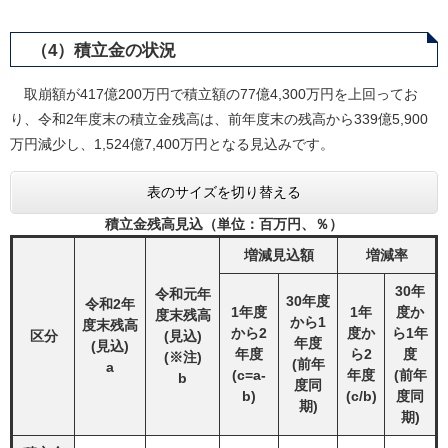
（4）積立金の状況
取崩額が417億200万円で積立額の77億4,300万円を上回ってお
り、令和2年度末の積立金残高は、前年度末の残高から339億5,900
万円減少し、1,524億7,400万円となる見込みです。
表のサイズを切り替える
積立金残高見込（単位：百万円、％）
増減見込額
増減率
30年
令和元年
30年度
令和2年
1年度
1年
度か
度末残高
から1
度末残高
から2
度か
ら1年
区分
(見込)
年度
(見込)
年度
ら2
度
(※注)
(前年
a
(c=a-
年度
(前年
b
度同
b)
(c/b)
度同
期)
期)