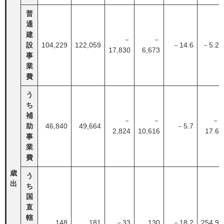
普
通
建
－
－
設
104,229
122,059
－14.6
－5.2
17,830
6,673
事
業
費
う
ち
補
－
－
－
助
46,840
49,664
－5.7
2,824
10,616
17.6
事
業
費
歳
う
出
ち
国
直
轄
148
181
－33
130
－18.2
254.9