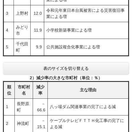
令和元年東日本台風被害による災害復旧事
3
上野村
12.0
業による増
みどり
4
11.9
小学校新築事業による増
市
千代田
5
9.9
公共施設複合化事業による増
町
表のサイズを切り替える
2）減少率の大きな市町村（単位：％）
順
市町村
減少
主な理由
位
名
率
長野原
－
1
八ッ場ダム関連事業の完了による減
町
66.6
－
ケーブルテレビＦＴＴＨ化工事の完了に
2
神流町
15.1
よる減