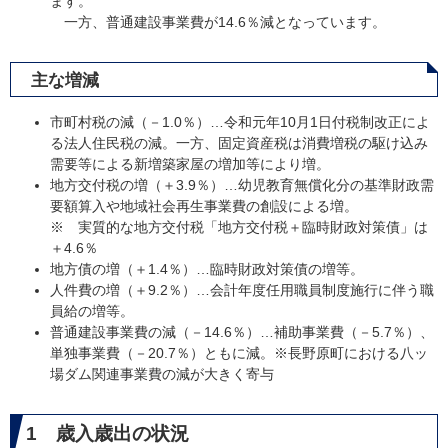
ます。
一方、普通建設事業費が14.6％減となっています。
主な増減
市町村税の減（－1.0％）…令和元年10月1日付税制改正によ
る法人住民税の減。一方、固定資産税は消費増税の駆け込み
需要等による新増築家屋の増加等により増。
地方交付税の増（＋3.9％）…幼児教育無償化分の基準財政需
要額算入や地域社会再生事業費の創設による増。
※ 実質的な地方交付税「地方交付税＋臨時財政対策債」は
＋4.6％
地方債の増（＋1.4％）…臨時財政対策債の増等。
人件費の増（＋9.2％）…会計年度任用職員制度施行に伴う職
員給の増等。
普通建設事業費の減（－14.6％）…補助事業費（－5.7％）、
単独事業費（－20.7％）ともに減。※長野原町における八ッ
場ダム関連事業費の減が大きく寄与
1 歳入歳出の状況