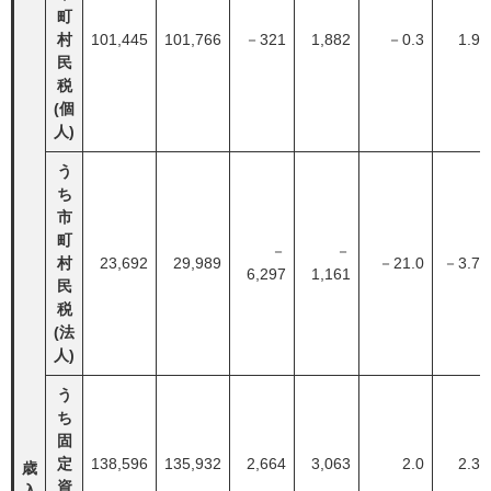
町
村
101,445
101,766
－321
1,882
－0.3
1.9
民
税
(個
人)
う
ち
市
町
－
－
村
23,692
29,989
－21.0
－3.7
6,297
1,161
民
税
(法
人)
う
ち
固
定
138,596
135,932
2,664
3,063
2.0
2.3
歳
資