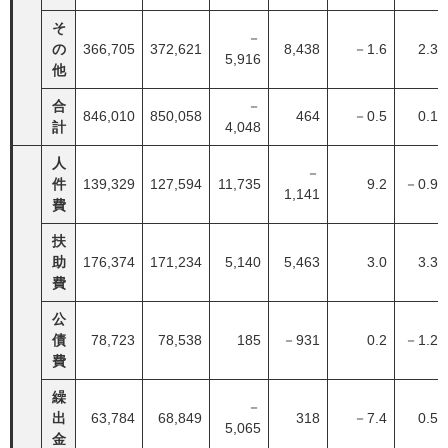
そ
－
の
366,705
372,621
8,438
－1.6
2.3
5,916
他
合
－
846,010
850,058
464
－0.5
0.1
計
4,048
人
－
件
139,329
127,594
11,735
9.2
－0.9
1,141
費
扶
助
176,374
171,234
5,140
5,463
3.0
3.3
費
公
債
78,723
78,538
185
－931
0.2
－1.2
費
繰
－
出
63,784
68,849
318
－7.4
0.5
5,065
金