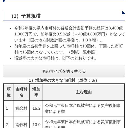
（1）予算規模
令和2年度の県内市町村の普通会計当初予算の総額は8,460億
1,000万円で、前年度比0.5％減（－40億4,800万円）となって
います（国の地方財政計画の規模は、1.3％増）。
前年度の当初予算を上回った市町村は19団体、下回った市町
村は16団体となっています。（別紙一覧参照）
増減率の大きな市町村は、以下のとおりです。
表のサイズを切り替える
1）増加率の大きな市町村（単位：％）
順
市町村
増加
主な理由
位
名
率
令和元年東日本台風被害による災害復旧事
1
嬬恋村
15.2
業による増
令和元年東日本台風被害による災害復旧事
2
南牧村
13.0
業による増