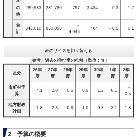
そ
の
280,983
281,780
－797
3,434
－0.3
1.2
他
合
－
846,010
850,058
464
－0.5
0.1
計
4,048
表のサイズを切り替える
（参考）過去の伸び率の推移（単位：％）
26年
27年
28年
29年
30年
1年
2年
区分
度
度
度
度
度
度
度
市町村予
－
4.1
2.0
0.5
0.9
1.2
0.1
算
0.5
地方財政
1.8
2.3
0.6
1.0
0.3
3.1
1.3
計画
2 予算の概要