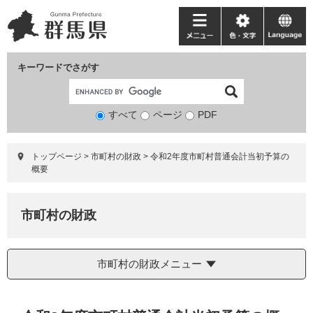
ペ
メ
ー
ニ
メ
色・
language
ジ
ュ
ニ
文
の
ー
ュ
字
キーワードでさがす
先
を
ー
頭
飛
で
ば
すべて
ページ
検
PDF
す。
し
索
て
対
本
トップページ
>
市町村の財政
>
令和2年度市町村普通会計当初予算の
象
文
概要
へ
市町村の財政
市町村の財政メニュー
本