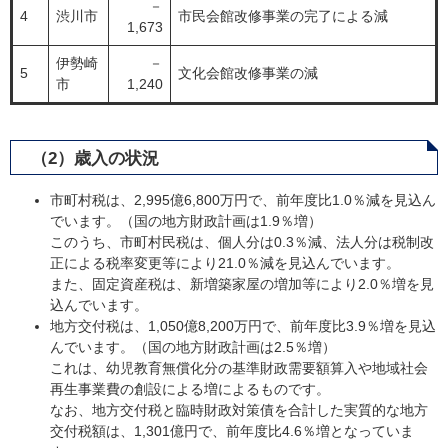
－
4
渋川市
市民会館改修事業の完了による減
1,673
伊勢崎
－
5
文化会館改修事業の減
市
1,240
（2）歳入の状況
市町村税は、2,995億6,800万円で、前年度比1.0％減を見込ん
でいます。（国の地方財政計画は1.9％増）
このうち、市町村民税は、個人分は0.3％減、法人分は税制改
正による税率変更等により21.0％減を見込んでいます。
また、固定資産税は、新増築家屋の増加等により2.0％増を見
込んでいます。
地方交付税は、1,050億8,200万円で、前年度比3.9％増を見込
んでいます。（国の地方財政計画は2.5％増）
これは、幼児教育無償化分の基準財政需要額算入や地域社会
再生事業費の創設による増によるものです。
なお、地方交付税と臨時財政対策債を合計した実質的な地方
交付税額は、1,301億円で、前年度比4.6％増となっていま