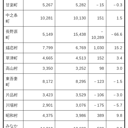
甘楽町
5,267
5,282
－15
－0.3
中之条
10,281
10,130
151
1.5
町
長野原
－
5,149
15,438
－66.6
町
10,289
嬬恋村
7,799
6,769
1,030
15.2
草津町
4,665
4,513
152
3.4
高山村
3,350
3,252
98
3.0
東吾妻
8,172
8,295
－123
－1.5
町
片品村
3,423
3,529
－106
－3.0
川場村
2,901
3,076
－175
－5.7
昭和村
4,375
3,986
389
9.8
みなか