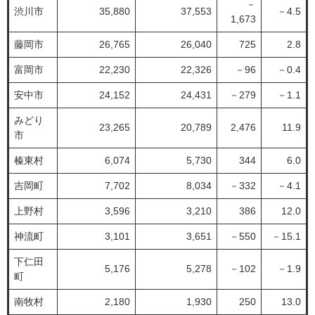
－
渋川市
35,880
37,553
－4.5
1,673
藤岡市
26,765
26,040
725
2.8
富岡市
22,230
22,326
－96
－0.4
安中市
24,152
24,431
－279
－1.1
みどり
23,265
20,789
2,476
11.9
市
榛東村
6,074
5,730
344
6.0
吉岡町
7,702
8,034
－332
－4.1
上野村
3,596
3,210
386
12.0
神流町
3,101
3,651
－550
－15.1
下仁田
5,176
5,278
－102
－1.9
町
南牧村
2,180
1,930
250
13.0