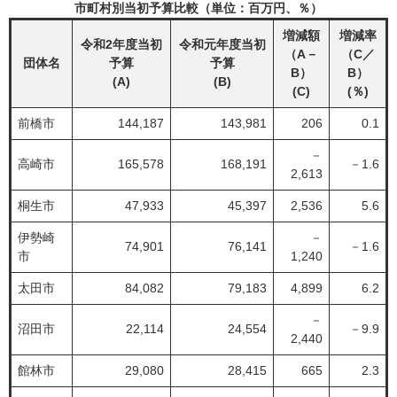
市町村別当初予算比較（単位：百万円、％）
増減額
増減率
令和2年度当初
令和元年度当初
（A－
（C／
団体名
予算
予算
B）
B）
(A)
(B)
(C)
(％)
前橋市
144,187
143,981
206
0.1
－
高崎市
165,578
168,191
－1.6
2,613
桐生市
47,933
45,397
2,536
5.6
伊勢崎
－
74,901
76,141
－1.6
市
1,240
太田市
84,082
79,183
4,899
6.2
－
沼田市
22,114
24,554
－9.9
2,440
館林市
29,080
28,415
665
2.3