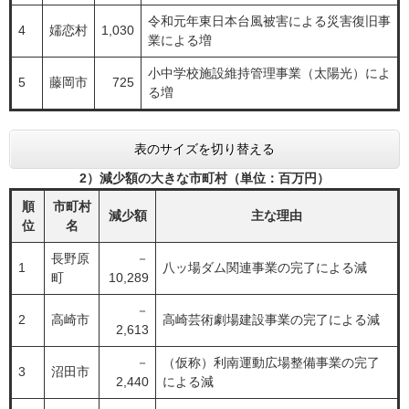
令和元年東日本台風被害による災害復旧事
4
嬬恋村
1,030
業による増
小中学校施設維持管理事業（太陽光）によ
5
藤岡市
725
る増
表のサイズを切り替える
2）減少額の大きな市町村（単位：百万円）
順
市町村
減少額
主な理由
位
名
長野原
－
1
八ッ場ダム関連事業の完了による減
町
10,289
－
2
高崎市
高崎芸術劇場建設事業の完了による減
2,613
－
（仮称）利南運動広場整備事業の完了
3
沼田市
2,440
による減