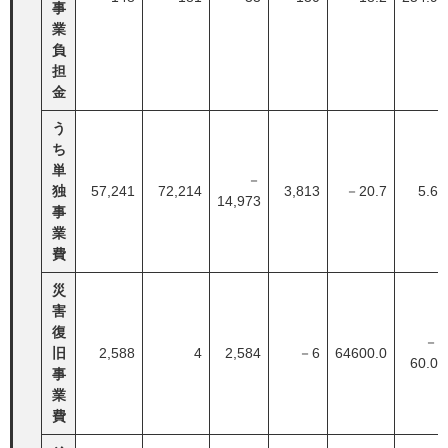
事
業
負
担
金
う
ち
単
－
独
57,241
72,214
3,813
－20.7
5.6
14,973
事
業
費
災
害
復
－
旧
2,588
4
2,584
－6
64600.0
60.0
事
業
費