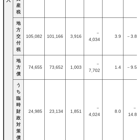
入
産
税
地
方
－
交
105,082
101,166
3,916
3.9
－3.8
4,034
付
税
地
－
方
74,655
73,652
1,003
1.4
－9.5
7,702
債
う
ち
臨
時
－
－
財
24,985
23,134
1,851
8.0
4,024
14.8
政
対
策
債