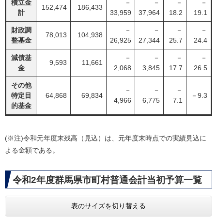
積立金
－
－
－
－
152,474
186,433
計
33,959
37,964
18.2
19.1
財政調
－
－
－
－
78,013
104,938
整基金
26,925
27,344
25.7
24.4
減債基
－
－
－
－
9,593
11,661
金
2,068
3,845
17.7
26.5
その他
－
－
－
特定目
64,868
69,834
－9.3
4,966
6,775
7.1
的基金
(※注)令和元年度末残高（見込）は、元年度末時点での実績見込に
よる金額である。
令和2年度群馬県市町村普通会計当初予算一覧
表のサイズを切り替える