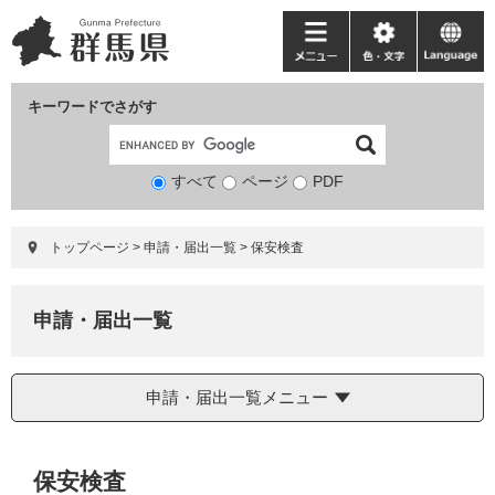
ペ
メ
ー
ニ
メ
色・
language
ジ
ュ
ニ
文
の
ー
ュ
字
キーワードでさがす
先
を
ー
頭
飛
で
ば
すべて
ページ
検
PDF
す。
し
索
て
対
本
トップページ
>
申請・届出一覧
>
保安検査
象
文
へ
申請・届出一覧
申請・届出一覧メニュー
本
保安検査
文