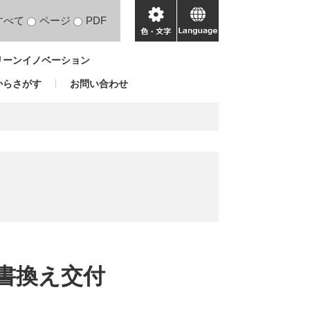
すべて
ページ
PDF
色・
language
文
リーンイノベーション
字
からさがす
お問い合わせ
書換え交付