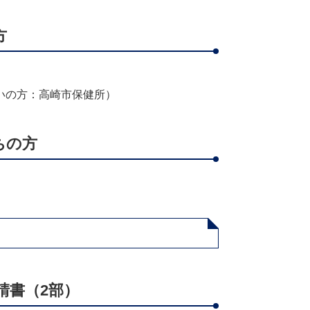
方
。
いの方：高崎市保健所）
ちの方
。
請書（2部）