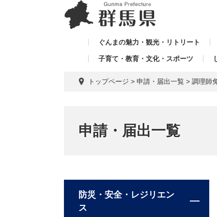
ペ
メ
メ
ー
ニ
ニ
ジ
ュ
ュ
の
ー
ぐんまの魅力・観光・リトリート
ー
先
を
子育て・教育・文化・スポーツ
を
頭
飛
飛
で
ば
トップページ
>
申請・届出一覧
>
調理師
す。
し
ば
て
し
本
て
文
申請・届出一覧
へ
防災・安全・レジリエン
ス