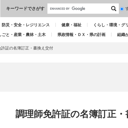
本文へ
キーワードでさがす
検
索
対
防災・安全・レジリエンス
健康・福祉
くらし・環境・グ
象
しごと・産業・農林・土木
県政情報・ＤＸ・県の計画
組織
免許証の名簿訂正・書換え交付
本
文
調理師免許証の名簿訂正・