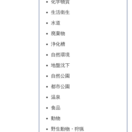
化学物質
生活衛生
水道
廃棄物
浄化槽
自然環境
地盤沈下
自然公園
都市公園
温泉
食品
動物
野生動物・狩猟