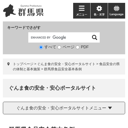
ペ
メ
ー
ニ
メ
色・
language
ジ
ュ
ニ
文
の
ー
ュ
字
キーワードでさがす
先
を
ー
頭
飛
で
ば
すべて
ページ
検
PDF
す。
し
索
て
対
本
トップページ
>
ぐんま食の安全・安心ポータルサイト
>
食品安全の県
象
文
の体制と基本施策
>
群馬県食品安全基本条例
へ
ぐんま食の安全・安心ポータルサイト
ぐんま食の安全・安心ポータルサイトメニュー
本