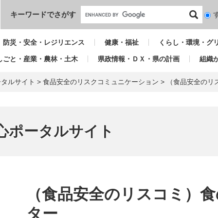
本文へ
キーワードでさがす
検
索
対
防災・安全・レジリエンス
健康・福祉
くらし・環境・グ
象
しごと・産業・農林・土木
県政情報・ＤＸ・県の計画
組織
ータルサイト
>
食品安全のリスクコミュニケーション
>
（食品安全のリ
心ポータルサイト
本
文
（食品安全のリスコミ）食
ター