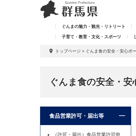
ペ
メ
メ
ー
ニ
ニ
ジ
ュ
ュ
の
ー
ぐんまの魅力・観光・リトリート
ー
先
を
子育て・教育・文化・スポーツ
を
頭
飛
飛
で
ば
トップページ
>
ぐんま食の安全・安心ポ
す。
し
ば
て
し
本
て
文
ぐんま食の安全・安
へ
食品営業許可・届出等
（許可・届出）食品営業許可申