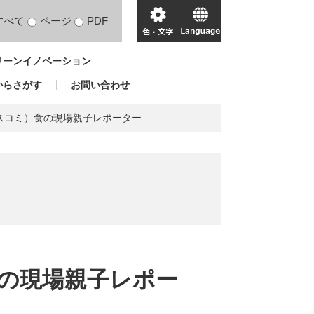
すべて
ページ
PDF
色・
language
文
リーンイノベーション
字
からさがす
お問い合わせ
スコミ）食の現場親子レポーター
の現場親子レポー