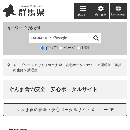
ペ
メ
ー
ニ
メ
色・
language
ジ
ュ
ニ
文
の
ー
ュ
字
キーワードでさがす
先
を
ー
頭
飛
で
ば
すべて
ページ
検
PDF
す。
し
索
て
対
本
トップページ
>
ぐんま食の安全・安心ポータルサイト
>
調理師・製菓
象
文
衛生師
>
調理師
へ
ぐんま食の安全・安心ポータルサイト
ぐんま食の安全・安心ポータルサイトメニュー
本