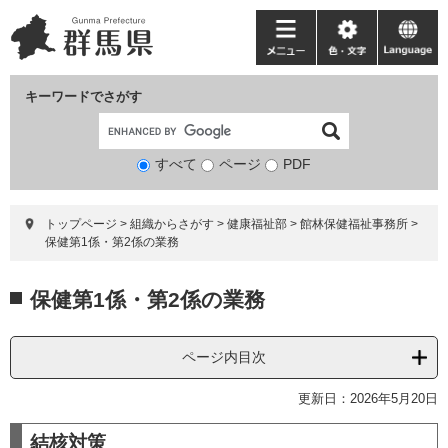
ペ
メ
ー
ニ
メ
色・
language
ジ
ュ
ニ
文
の
ー
ュ
字
キーワードでさがす
先
を
ー
頭
飛
で
ば
すべて
ページ
検
PDF
す。
し
索
て
対
本
トップページ
>
組織からさがす
>
健康福祉部
>
館林保健福祉事務所
>
象
文
保健第1係・第2係の業務
へ
本
保健第1係・第2係の業務
文
ページ内目次
更新日：2026年5月20日
結核対策