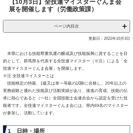
【10月3日】全技連マイスターぐんま会
文
展を開催します（労働政策課）
ページ内目次
更新日：2022年10月3日
本県における技能尊重気運の醸成及び技能振興に資することを目
的として、群馬県を代表する全技連マイスター（※注）による「全
技連マイスターぐんま会展」を開催します。
※注 全技連マイスターとは
技能検定の特級、1級又は単一等級の試験に合格し、20年以上の
実務経験と優れた技能及び活動実績があり、後進の育成、技能の伝
承に熱心であると（一社）全国技能士会連合会から認定を受けた技
能者です。全技連マイスターぐんま会には、県内69名のマイスター
が参加し、活動しています。
1 日時・場所