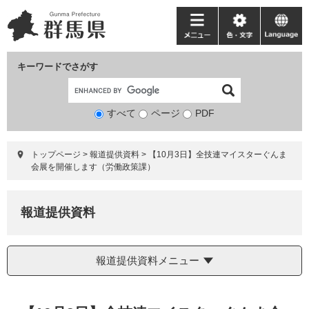
ペ
メ
ー
ニ
メ
色・
language
ジ
ュ
ニ
文
の
ー
ュ
字
キーワードでさがす
先
を
ー
頭
飛
で
ば
すべて
ページ
検
PDF
す。
し
索
て
対
本
トップページ
>
報道提供資料
>
【10月3日】全技連マイスターぐんま
象
文
会展を開催します（労働政策課）
へ
報道提供資料
報道提供資料メニュー
本