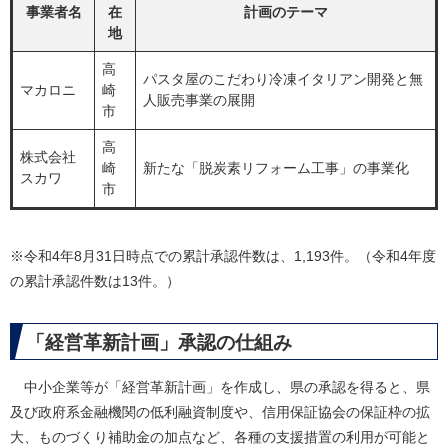
事業者名
在
計画のテーマ
地
高
パスタ屋のこだわり冷凍イタリアン開発と無
マカロニ
崎
人販売事業の展開
市
高
株式会社
崎
新たな「脱炭素リフォーム工事」の事業化
スカワ
市
※令和4年8月31日時点での累計承認件数は、1,193件。（令和4年度
の累計承認件数は13件。）
「経営革新計画」承認の仕組み
中小企業等が「経営革新計画」を作成し、県の承認を得ると、県
及び政府系金融機関の低利融資制度や、信用保証協会の保証枠の拡
大、ものづくり補助金の加点など、各種の支援措置の利用が可能と