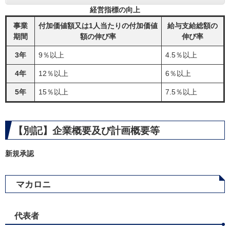
経営指標の向上
事業
付加価値額又は1人当たりの付加価値
給与支給総額の
期間
額の伸び率
伸び率
3年
9％以上
4.5％以上
4年
12％以上
6％以上
5年
15％以上
7.5％以上
【別記】企業概要及び計画概要等
新規承認
マカロニ
代表者