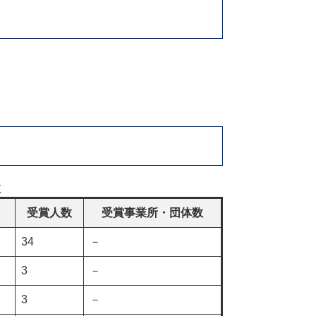
数
受賞人数
受賞事業所・団体数
34
－
3
－
3
－