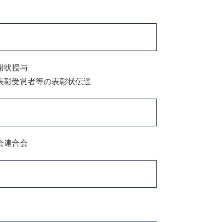
謝状授与
表彰受賞者等の表彰状伝達
会連合会