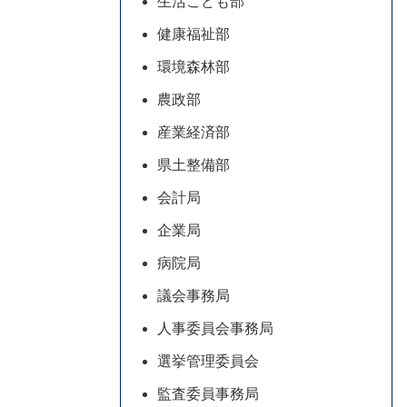
生活こども部
健康福祉部
環境森林部
農政部
産業経済部
県土整備部
会計局
企業局
病院局
議会事務局
人事委員会事務局
選挙管理委員会
監査委員事務局