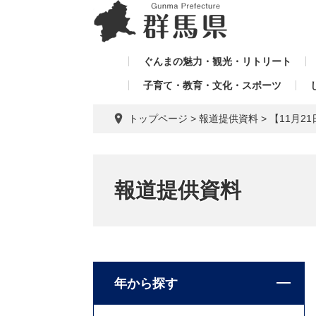
ペ
メ
メ
ー
ニ
ニ
ジ
ュ
ュ
の
ー
ぐんまの魅力・観光・リトリート
ー
先
を
子育て・教育・文化・スポーツ
を
頭
飛
飛
で
ば
トップページ
>
報道提供資料
>
【11月
す。
し
ば
て
し
本
て
文
報道提供資料
へ
年から探す