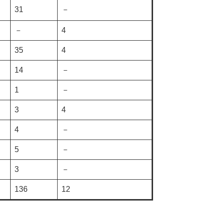
31
－
－
4
35
4
14
－
1
－
3
4
4
－
5
－
3
－
136
12