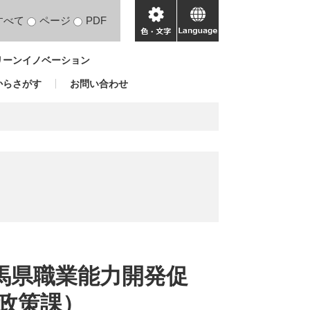
すべて
ページ
PDF
色・
language
文
リーンイノベーション
字
からさがす
お問い合わせ
）
群馬県職業能力開発促
政策課）