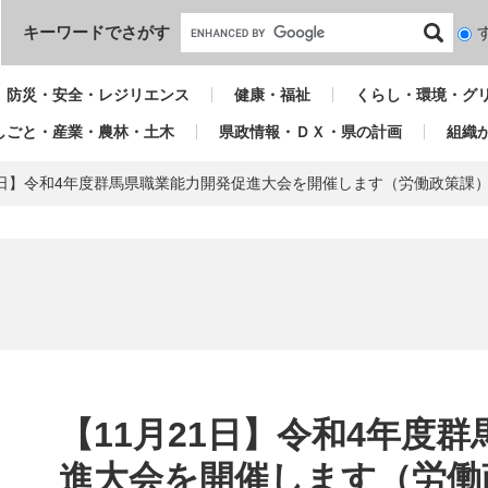
本文へ
キーワードでさがす
検
索
対
防災・安全・レジリエンス
健康・福祉
くらし・環境・グ
象
しごと・産業・農林・土木
県政情報・ＤＸ・県の計画
組織
21日】令和4年度群馬県職業能力開発促進大会を開催します（労働政策課
本
文
【11月21日】令和4年度
進大会を開催します（労働